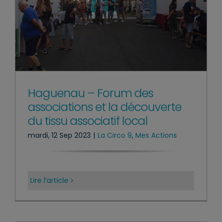
Haguenau – Forum des
associations et la découverte
du tissu associatif local
mardi, 12 Sep 2023
|
La Circo 9
,
Mes Actions
Lire l’article