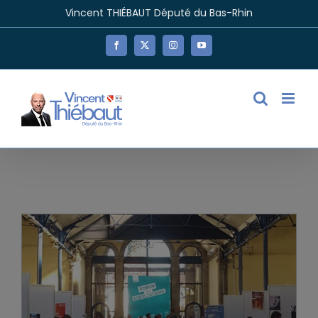
Passer
Vincent THIÉBAUT Député du Bas-Rhin
au
contenu
Facebook
X
Instagram
YouTube