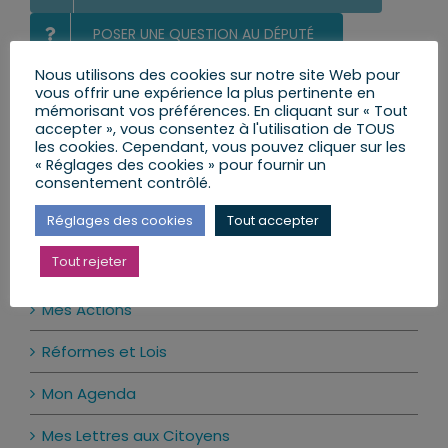
POSER UNE QUESTION AU DÉPUTÉ
Nous utilisons des cookies sur notre site Web pour
LE CALENDRIER DES PERMANENCES
vous offrir une expérience la plus pertinente en
mémorisant vos préférences. En cliquant sur « Tout
accepter », vous consentez à l'utilisation de TOUS
les cookies. Cependant, vous pouvez cliquer sur les
Ma prochaine permanence
« Réglages des cookies » pour fournir un
consentement contrôlé.
Il n’y a pas d’évènements à venir.
Notice
Réglages des cookies
Tout accepter
Tout rejeter
Actualité par catégories
Mes Actions
Réformes et Lois
Mon Agenda
Mes Lettres aux Citoyens