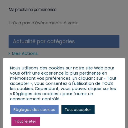
Ma prochaine permanence
Il n’y a pas d’évènements à venir.
Notice
Actualité par catégories
Mes Actions
Réformes et Lois
Nous utilisons des cookies sur notre site Web pour
vous offrir une expérience la plus pertinente en
Mon Agenda
mémorisant vos préférences. En cliquant sur « Tout
accepter », vous consentez à l'utilisation de TOUS
les cookies. Cependant, vous pouvez cliquer sur les
Mes Lettres aux Citoyens
« Réglages des cookies » pour fournir un
consentement contrôlé.
Réglages des cookies
Tout accepter
Mes dernières publications
Tout rejeter
Les réseaux sociaux interdits aux moins de 15 ans