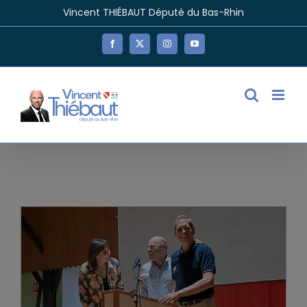
Passer
Vincent THIÉBAUT Député du Bas-Rhin
au
contenu
Facebook
X
Instagram
YouTube