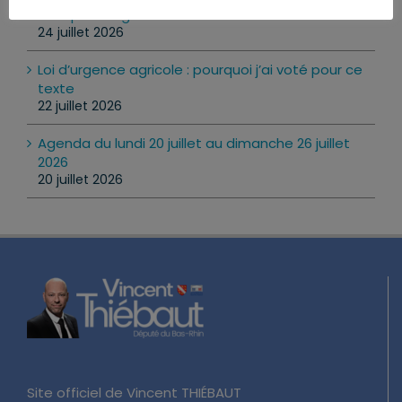
: ce qui change vraiment
24 juillet 2026
Loi d’urgence agricole : pourquoi j’ai voté pour ce
texte
22 juillet 2026
Agenda du lundi 20 juillet au dimanche 26 juillet
2026
20 juillet 2026
Site officiel de Vincent THIÉBAUT