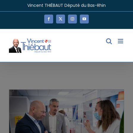
Passer
Vincent THIÉBAUT Député du Bas-Rhin
au
contenu
Facebook
X
Instagram
YouTube