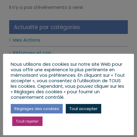
Il n’y a pas d’évènements à venir.
Notice
Actualité par catégories
Mes Actions
Réformes et Lois
Nous utilisons des cookies sur notre site Web pour
Mon Agenda
vous offrir une expérience la plus pertinente en
mémorisant vos préférences. En cliquant sur « Tout
Mes Lettres aux Citoyens
accepter », vous consentez à l'utilisation de TOUS
les cookies. Cependant, vous pouvez cliquer sur les
« Réglages des cookies » pour fournir un
consentement contrôlé.
Mes dernières publications
Réglages des cookies
Tout accepter
Les réseaux sociaux interdits aux moins de 15 ans
Tout rejeter
: ce qui change vraiment
24 juillet 2026