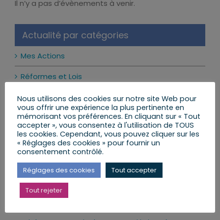
Il n’y a pas d’évènements à venir.
Notice
Actualité par catégories
Mes Actions
Réformes et Lois
Mon Agenda
Nous utilisons des cookies sur notre site Web pour
vous offrir une expérience la plus pertinente en
mémorisant vos préférences. En cliquant sur « Tout
Mes Lettres aux Citoyens
accepter », vous consentez à l'utilisation de TOUS
les cookies. Cependant, vous pouvez cliquer sur les
« Réglages des cookies » pour fournir un
consentement contrôlé.
Mes dernières publications
Réglages des cookies
Tout accepter
Les réseaux sociaux interdits aux moins de 15 ans
Tout rejeter
: ce qui change vraiment
24 juillet 2026