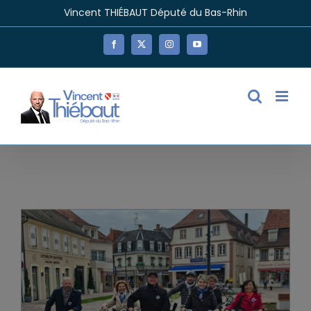
Passer
Vincent THIÉBAUT Député du Bas-Rhin
au
contenu
Facebook
X
Instagram
YouTube