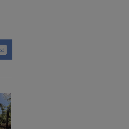
dIn
Email