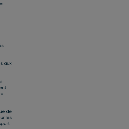
ns
és
és aux
es
ent
re
que de
ur les
sport