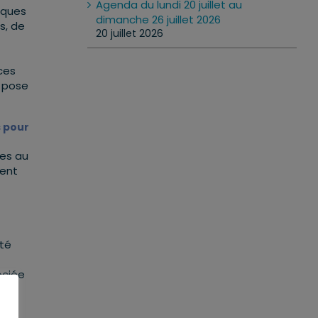
Agenda du lundi 20 juillet au
iques
dimanche 26 juillet 2026
s, de
20 juillet 2026
ces
r pose
s pour
ées au
ment
nté
ociée