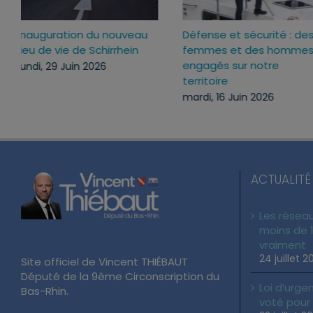
u nouveau
Défense et sécurité : des
La nuit du 
chirrhein
femmes et des hommes
Haguenau : 
engagés sur notre
pour change
26
territoire
samedi, 13 J
mardi, 16 Juin 2026
ACTUALITÉ
Les réseau
moins de 1
vraiment
24 juillet 2
Site officiel de Vincent THIÉBAUT
Député de la 9ème Circonscription du
Loi d’urgen
Bas-Rhin.
voté pour