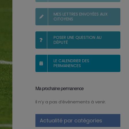
MES LETTRES ENVOYÉES AUX
CITOYENS
POSER UNE QUESTION AU
DÉPUTÉ
LE CALENDRIER DES
PERMANENCES
Ma prochaine permanence
Il n’y a pas d’évènements à venir.
Notice
Actualité par catégories