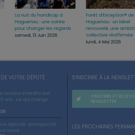
handicap à
Forêt d’Exception® de
Inaugura
une soirée
Haguenau : un label
lieu de v
r les regards
renouvelé, une ambition
lundi, 29
collective réaffirmée
uin 2026
lundi, 4 Mai 2026
 DE VOTRE DÉPUTÉ
S’INSCRIRE À LA NEWSLET
x sociaux interdits aux
S’INSCRIRE ET RECEVO
5 ans : ce qui change
NEWSLETTER
026
ce agricole : pourquoi j’ai
LES PROCHAINES PERMA
 ce texte