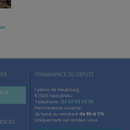
tion du nouveau
Défense et sécurité : des
La nu
ie de Schirrhein
femmes et des hommes
Hague
engagés sur notre
pour 
 Juin 2026
territoire
samed
mardi, 16 Juin 2026
TER
PERMANENCE DU DÉPUTÉ
1 place de Neubourg
IR LA
67500 HAGUENAU
Téléphone :
03 90 59 38 05
Permanence ouverte
du lundi au vendredi
de 9h à 17h
Uniquement sur rendez-vous
NENCES