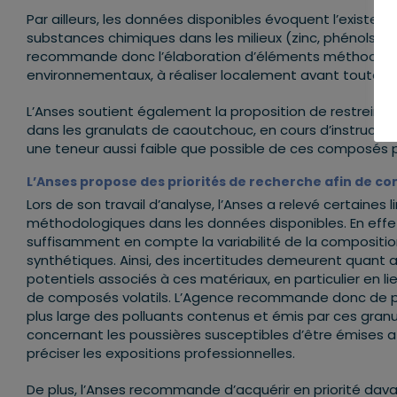
Par ailleurs, les données disponibles évoquent l’existen
substances chimiques dans les milieux (zinc, phénols…) v
recommande donc l’élaboration d’éléments méthodologi
environnementaux, à réaliser localement avant toute m
L’Anses soutient également la proposition de restreind
dans les granulats de caoutchouc, en cours d’instructi
une teneur aussi faible que possible de ces composés
L’Anses propose des priorités de recherche afin de com
Lors de son travail d’analyse, l’Anses a relevé certaines l
méthodologiques dans les données disponibles. En effet
suffisamment en compte la variabilité de la compositio
synthétiques. Ainsi, des incertitudes demeurent quant a
potentiels associés à ces matériaux, en particulier en li
de composés volatils. L’Agence recommande donc de p
plus large des polluants contenus et émis par ces granul
concernant les poussières susceptibles d’être émises
préciser les expositions professionnelles.
De plus, l’Anses recommande d’acquérir en priorité dav