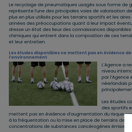
Le recyclage de pneumatiques usagés sous forme de gr
représente l’une des principales voies de valorisatio
plus en plus utilisés pour les terrains sportifs et les air
années des préoccupations quant à leur impact éventuel
dresse un état des lieux des connaissances disponibles 
chimiques qui entrent dans la composition de ces terrai
et leur entretien.
Les études disponibles ne mettent pas en évidence de 
l’environnement
L’Agence a re
niveau intern
par l’Agence 
néerlandais p
principalemen
Les études co
des sportifs 
mettent pas en évidence d’augmentation du risque can
à la fréquentation ou la mise en place de terrains de s
concentrations de substances cancérogènes émises ou 