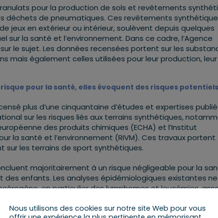
anulats pour la production de sols et revêtements synthét
n des déchets de pneumatiques. Ces revêtements synthétique
es de jeux en extérieur ou intérieur, soulèvent depuis quelques
 sur la santé et l’environnement. Dans ce cadre, l’Agence
sur le sujet. Les données recensées portent sur les substan
ns mais également celles utilisées pour leur production, leu
risque pour la santé, elles évoquent des risques potentiel
censé plus d’une cinquantaine d’études et expertises publi
ational sur les risques liés aux terrains synthétiques, notam
européenne des produits chimiques (ECHA) et l’Institut
our la santé et l’environnement (RIVM). Ces travaux portent
t sur les terrains de sport synthétiques.
ncluent majoritairement à un risque négligeable pour la sa
et des enfants. Les analyses épidémiologiques existantes ne
cérogène, en particulier des lymphomes et leucémies, ass
port synthétiques, et ce notamment, au vu des faibles
Nous utilisons des cookies sur notre site Web pour vous
relarguées par les granulats de pneus.
offrir une expérience la plus pertinente en mémorisant