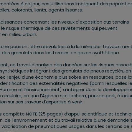
mentées à ce jour, ces utilisations impliquent des populatio
les, colorants, liants, agents lissants.
ssances concernant les niveaux d’exposition aux terrains
er le risque thermique de ces revêtements qui peuvent
en milieu urbain.
herche pourront être réévaluées à la lumière des travaux men
on des granulats dans les terrains en gazon synthétique.
ent, ce travail d’analyse des données sur les risques associ
ynthétiques intégrant des granulats de pneus recyclés, en
c l’enjeu d’une économie plus sobre en ressources, pose la
identification des externalités négatives (parmi lesquelles l
l’Homme et l’environnement) à intégrer dans le développem
circulaire, ce que l’Agence s’attachera, pour sa part, à inclu
ion sur ses travaux d’expertise à venir.
très complète NOTE (25 pages) d’appui scientifique et techni
on, de l’environnement et du travail relative à une demande s
la valorisation de pneumatiques usagés dans les terrains de 