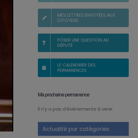
MES LETTRES ENVOYÉES AUX
CITOYENS
POSER UNE QUESTION AU
DÉPUTÉ
LE CALENDRIER DES
PERMANENCES
Ma prochaine permanence
Il n’y a pas d’évènements à venir.
Notice
Actualité par catégories