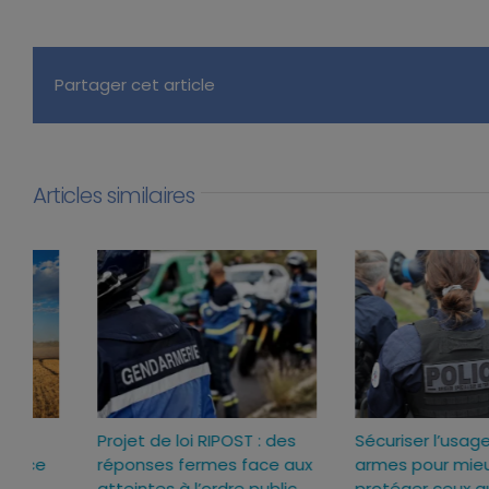
Partager cet article
Articles similaires
Loi d’urgence agricole :
Projet de loi RIPOST : des
pourquoi j’ai voté pour ce
réponses fermes face a
texte
atteintes à l’ordre publi