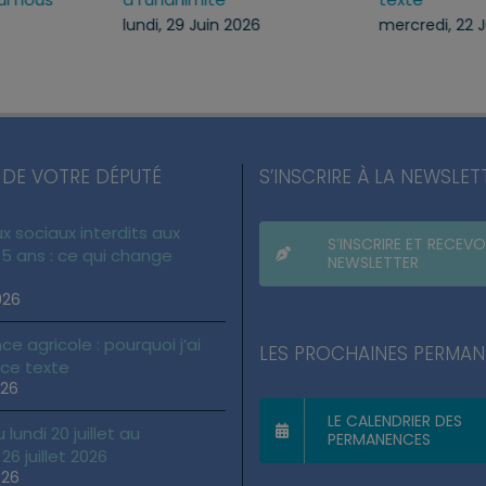
protègent
lundi, 29 Juin 2026
lundi, 13 Juil 2026
 DE VOTRE DÉPUTÉ
S’INSCRIRE À LA NEWSLET
x sociaux interdits aux
S’INSCRIRE ET RECEVO
5 ans : ce qui change
NEWSLETTER
026
ce agricole : pourquoi j’ai
LES PROCHAINES PERMA
 ce texte
026
LE CALENDRIER DES
lundi 20 juillet au
PERMANENCES
6 juillet 2026
026