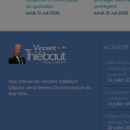
du quotidien
mercredi, 22 Juil 2026
lundi, 13 Juil 2026
ACTUALITÉ
Les réseau
moins de 1
vraiment
24 juillet 2
Site officiel de Vincent THIÉBAUT
Député de la 9ème Circonscription du
Loi d’urgen
Bas-Rhin.
voté pour
22 juillet 2
Agenda du 
dimanche 2
20 juillet 2