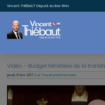
Passer
Vincent THIÉBAUT Député du Bas-Rhin
au
contenu
Vidéo – Budget Ministère de la transi
jeudi, 9 Nov 2017
|
Le Travail parlementaire