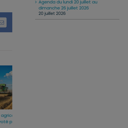
Agenda du lundi 20 juillet au
dimanche 26 juillet 2026
20 juillet 2026
dIn
Email
t
Loi d’urgence agricole :
Projet de loi RIPOS
adopté
pourquoi j’ai voté pour ce
réponses fermes 
texte
atteintes à l’ordre