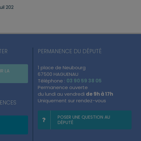
du quotidien
mercredi, 22 Juil 2026
lundi, 13 Juil 2026
TER
PERMANENCE DU DÉPUTÉ
1 place de Neubourg
IR LA
67500 HAGUENAU
Téléphone :
03 90 59 38 05
Permanence ouverte
du lundi au vendredi
de 9h à 17h
Uniquement sur rendez-vous
NENCES
POSER UNE QUESTION AU
DÉPUTÉ