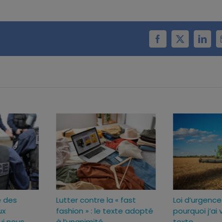
Facebook
X
Linke
Sécuriser l’usage des
Lutter contre la « fas
ux
armes pour mieux
fashion » : le texte 
c
protéger ceux qui nous
à l’unanimité