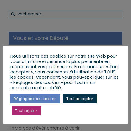
Rechercher:
Vous et votre Député
S’INSCRIRE ET RECEVOIR LA NEWSLETTER
Nous utilisons des cookies sur notre site Web pour
vous offrir une expérience la plus pertinente en
MES LETTRES ENVOYÉES AUX CITOYENS
mémorisant vos préférences. En cliquant sur « Tout
accepter », vous consentez à l'utilisation de TOUS
les cookies. Cependant, vous pouvez cliquer sur les
POSER UNE QUESTION AU DÉPUTÉ
« Réglages des cookies » pour fournir un
consentement contrôlé.
LE CALENDRIER DES PERMANENCES
Réglages des cookies
Tout accepter
Tout rejeter
Ma prochaine permanence
Il n’y a pas d’évènements à venir.
Notice