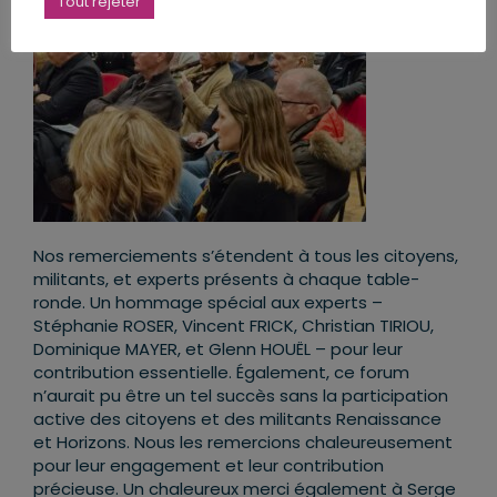
Tout rejeter
Nos remerciements s’étendent à tous les citoyens,
militants, et experts présents à chaque table-
ronde. Un hommage spécial aux experts –
Stéphanie ROSER, Vincent FRICK, Christian TIRIOU,
Dominique MAYER, et Glenn HOUËL – pour leur
contribution essentielle. Également, ce forum
n’aurait pu être un tel succès sans la participation
active des citoyens et des militants Renaissance
et Horizons. Nous les remercions chaleureusement
pour leur engagement et leur contribution
précieuse. Un chaleureux merci également à Serge