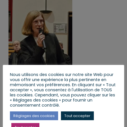
Nous utilisons des cookies sur notre site Web pour
La soirée a souligné la nécessité du transfrontalier
vous offrir une expérience la plus pertinente en
pour relever les défis communs tels que la
mémorisant vos préférences. En cliquant sur « Tout
transition écologique, la gestion des risques
accepter », vous consentez à l'utilisation de TOUS
naturels et la sécurité. La coopération entre nos
les cookies. Cependant, vous pouvez cliquer sur les
deux nations permet des solutions plus efficaces
« Réglages des cookies » pour fournir un
et durables.
consentement contrôlé.
Un hommage
appuyé aux experts et aux militants
Réglages des cookies
Tout accepter