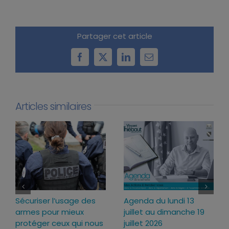
Partager cet article
Facebook
X
LinkedIn
Email
Articles similaires
Loi d’urgence agricole :
Projet de loi RIPOST :
pourquoi j’ai voté pour
des réponses fermes
ce texte
face aux atteintes à