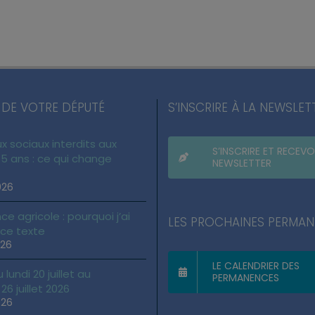
 DE VOTRE DÉPUTÉ
S’INSCRIRE À LA NEWSLET
x sociaux interdits aux
S’INSCRIRE ET RECEVO
5 ans : ce qui change
NEWSLETTER
026
ce agricole : pourquoi j’ai
LES PROCHAINES PERMA
 ce texte
026
LE CALENDRIER DES
lundi 20 juillet au
PERMANENCES
6 juillet 2026
026