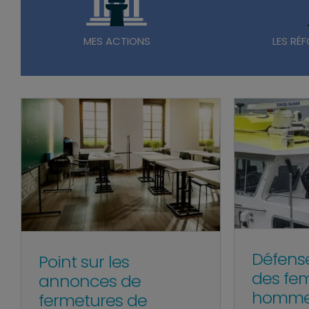
MES ACTIONS
LES RÉF
Défense
Point sur les
des fe
annonces de
homme
fermetures de