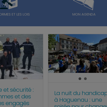
ORMES ET LES LOIS
MON AGENDA
 et sécurité :
La nuit du handica
mmes et des
à Haguenau : une
s engagés
soirée pour change