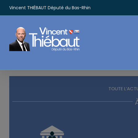
Passer
Vincent THIÉBAUT Député du Bas-Rhin
au
contenu
TOUTE L’ACT