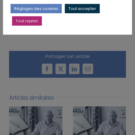
Réglages des cookies
Tout accepter
Tout rejeter
Partager cet article
Facebook
X
LinkedIn
Email
Articles similaires