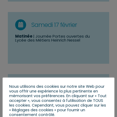
Samedi 17 février
Matinée
| Journée Portes ouvertes du
Lycée des Métiers Heinrich Nessel
Dimanche 18 février
Nous utilisons des cookies sur notre site Web pour
vous offrir une expérience la plus pertinente en
mémorisant vos préférences. En cliquant sur « Tout
09h00 | Ohlungen
| Assemblée générale de
accepter », vous consentez à l'utilisation de TOUS
la section d’arrondissement de Haguenau-
les cookies. Cependant, vous pouvez cliquer sur les
Wissembourg des sapeurs-pompiers
« Réglages des cookies » pour fournir un
consentement contrôlé.