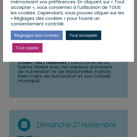
mémorisant vos préférences. En cliquant sur « Tout
accepter », vous consentez à l'utilisation de TOUS
10h00
|
MORSCHWILLER
| Temps festif
Les
les cookies. Cependant, vous pouvez cliquer sur les
arbres de Sainte Catherine
avec Carine
Steinmetz, maire de Morschwiller et son
« Réglages des cookies » pour fournir un
Conseil municipal en partenariat avec
consentement contrôlé.
l’association fruitière de Haguenau et
environs
Réglages des cookies
Tout accepter
11:00
| Mission Locale de Haguenau – forum
du mois de l’orientation –
artisanat,
Tout rejeter
industrie et tertiaire à l’IFSI Haguenau
17h00
|
HUTTENDORF
| cérémonie de la
Sainte-Barbe avec les sapeurs-pompiers
de Huttendorf et de Morschwiller, Francis
Klein maire de Huttendorf et son Conseil
municipal
Dimanche 27 novembre