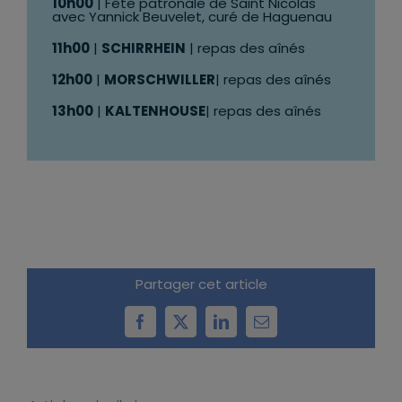
10h00
| Fête patronale de Saint Nicolas
avec Yannick Beuvelet, curé de Haguenau
11h00
|
SCHIRRHEIN
| repas des aînés
12h00
|
MORSCHWILLER
| repas des aînés
13h00
|
KALTENHOUSE
| repas des aînés
Partager cet article
Facebook
X
LinkedIn
Email