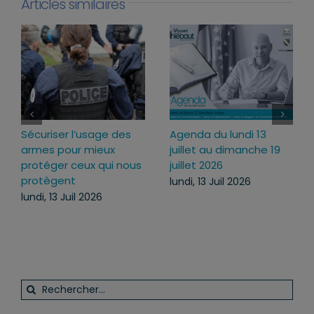
Articles similaires
Agenda du lundi 13
Loi d’urgence agricole :
juillet au dimanche 19
pourquoi j’ai voté pour
us
juillet 2026
ce texte
lundi, 13 Juil 2026
mercredi, 22 Juil 2026
Rechercher: