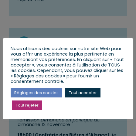
Vendredi 10 novembre
Nous utilisons des cookies sur notre site Web pour
vous offrir une expérience la plus pertinente en
09h00
| Permanence du député ou de son
mémorisant vos préférences. En cliquant sur « Tout
équipe à
LA WANTZENAU
accepter », vous consentez à l'utilisation de TOUS
les cookies. Cependant, vous pouvez cliquer sur les
10h30
| Permanence du député ou de son
équipe à
HOERDT
« Réglages des cookies » pour fournir un
consentement contrôlé.
Après-midi |
Divers rendez-vous en
présentiel ou en visioconférence depuis la
Réglages des cookies
Tout accepter
permanence parlementaire avec des
citoyens, associations, entreprises, … de la
9ème Circonscription du Bas-Rhin
Tout rejeter
15h00 | France 3 Alsace |
Tournage de
l’émission
Dimanche en politique
du
dimanche 12 novembre
18h00 | Confrérie des Bières d’Alsace |
Je