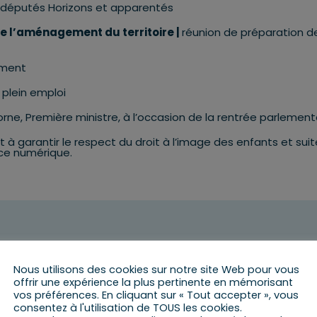
députés Horizons et apparentés
e l’aménagement du territoire |
réunion de préparation d
ement
 plein emploi
rne, Première ministre, à l’occasion de la rentrée parlement
nt à garantir le respect du droit à l’image des enfants et sui
pace numérique.
s et amendements avec la collaboratrice parisienne
Nous utilisons des cookies sur notre site Web pour vous
offrir une expérience la plus pertinente en mémorisant
t de l’aménagement du territoire |
Audition de Virginie
vos préférences. En cliquant sur « Tout accepter », vous
ons de présidente-directrice générale de Météo-France, e
consentez à l'utilisation de TOUS les cookies.