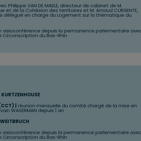
vec Philippe VAN DE MAELE, directeur de cabinet de M.
ue et de la Cohésion des territoires et M. Arnaud CURSENTE,
stre délégué en charge du Logement sur la thématique du
 en visioconférence depuis la permanence parlementaire ave
e Circonscription du Bas-Rhin
à
KURTZENHOUSE
(CCT) |
réunion mensuelle du comité chargé de la mise en
ylvain WASERMAN depuis 1 an
WEITBRUCH
en visioconférence depuis la permanence parlementaire ave
e Circonscription du Bas-Rhin