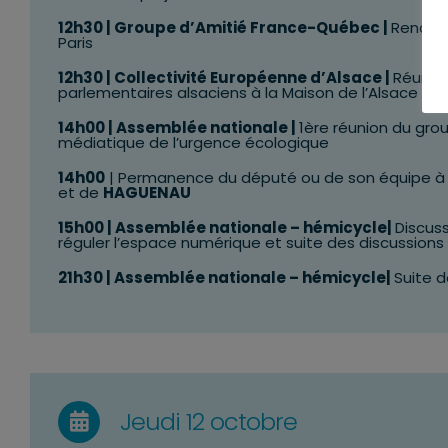
12h30 | Groupe d’Amitié France-Québec |
Rencont
Paris
12h30 | Collectivité Européenne d’Alsace |
Réunion
parlementaires alsaciens à la Maison de l’Alsace
14h00 | Assemblée nationale |
1ère réunion du
grou
médiatique de l’urgence écologique
14h00
| Permanence du député ou de son équipe à
et de
HAGUENAU
15h00
| Assemblée nationale – hémicycle|
Discuss
réguler l’espace numérique et suite des discussions d
21h30
| Assemblée nationale – hémicycle|
Suite d
Jeudi 12 octobre