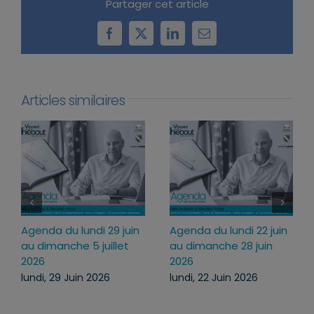
Partager cet article
Facebook
X
LinkedIn
Email
Articles similaires
in
Agenda du lundi 22 juin
Agenda du lundi 13
au dimanche 28 juin
juillet au dimanche 19
2026
juillet 2026
lundi, 22 Juin 2026
lundi, 13 Juil 2026