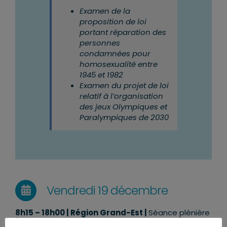
Examen de la
proposition de loi
portant réparation des
personnes
condamnées pour
homosexualité entre
1945 et 1982
Examen du projet de loi
relatif à l’organisation
des jeux Olympiques et
Paralympiques de 2030
Vendredi 19 décembre
8
h15 – 18h00 | Région Grand-Est |
Séance plénière
à Metz