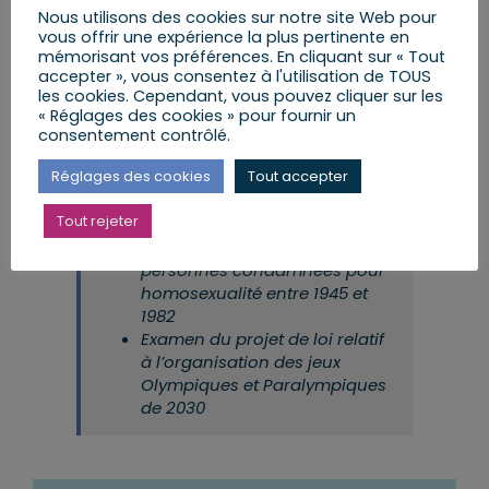
Nous utilisons des cookies sur notre site Web pour
9h00 – 10h00 | Kilstett |
Permanence du député ou
vous offrir une expérience la plus pertinente en
de son équipe parlementaire
mémorisant vos préférences. En cliquant sur « Tout
accepter », vous consentez à l'utilisation de TOUS
10h30 – 11h30 | Weyersheim – Bietlenheim |
Permanence du député ou de son équipe
les cookies. Cependant, vous pouvez cliquer sur les
parlementaire
« Réglages des cookies » pour fournir un
consentement contrôlé.
Réglages des cookies
Tout accepter
Assemblée nationale en séance :
Tout rejeter
Examen de la proposition de
loi portant réparation des
personnes condamnées pour
homosexualité entre 1945 et
1982
Examen du projet de loi relatif
à l’organisation des jeux
Olympiques et Paralympiques
de 2030