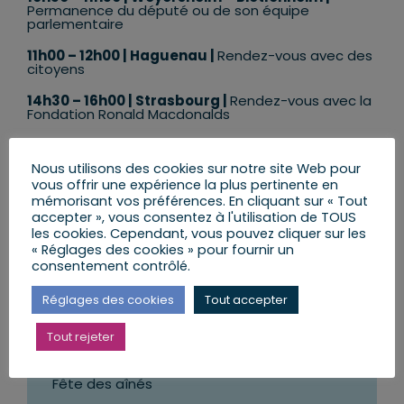
Permanence du député ou de son équipe
parlementaire
11
h00 – 12h00 |
Haguenau
|
Rendez-vous avec des
citoyens
14
h30 – 16h00 | Strasbourg |
Rendez-vous avec la
Fondation Ronald Macdonalds
Nous utilisons des cookies sur notre site Web pour
Assemblée nationale en séance :
vous offrir une expérience la plus pertinente en
Suite de l’examen en deuxième
mémorisant vos préférences. En cliquant sur « Tout
lecture des PPL soins palliatifs et fin
accepter », vous consentez à l'utilisation de TOUS
de vie
les cookies. Cependant, vous pouvez cliquer sur les
« Réglages des cookies » pour fournir un
consentement contrôlé.
Réglages des cookies
Tout accepter
Samedi 21 février
Tout rejeter
12h00 – 14h00 | Mittelschaeffolsheim |
Fête des aînés