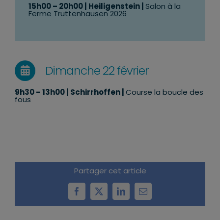
15
h00 – 20h00 | Heiligenstein |
Salon à la
Ferme Truttenhausen 2026
Dimanche 22 février
9h30 – 13h00
| Schirrhoffen |
Course la b
oucle des
fous
Partager cet article
Facebook
X
LinkedIn
Email