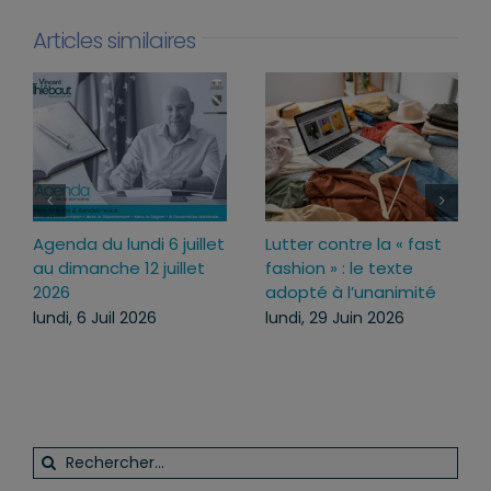
Articles similaires
di 6 juillet
Lutter contre la « fast
Loi d’urgence agr
2 juillet
fashion » : le texte
pourquoi j’ai vo
adopté à l’unanimité
ce texte
026
lundi, 29 Juin 2026
mercredi, 22 Juil
Rechercher: