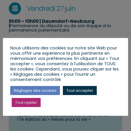
Vendredi 27 juin
9h00 – 10h00
| Dauendorf-Neubourg
|
Permanence du député ou de son équipe à la
permanence parlementaire
10h30 – 11h30
| Schirrhein |
Permanence du député
ou de son équipe à la permanence parlementaire
Nous utilisons des cookies sur notre site Web pour
vous offrir une expérience la plus pertinente en
10h30-11h30
| Haguenau |
P
assation de
mémorisant vos préférences. En cliquant sur « Tout
commandement du 2e Régiment de Hussards
accepter », vous consentez à l'utilisation de TOUS
les cookies. Cependant, vous pouvez cliquer sur les
14h15 – 15h15
| Haguenau |
Rencontre avec des
citoyens
« Réglages des cookies » pour fournir un
consentement contrôlé.
Réglages des cookies
Tout accepter
Samedi 28 juin
Tout rejeter
16h30-17h30
| Brumath |
Ouverture de la
17e édition du « Relais pour la vie »