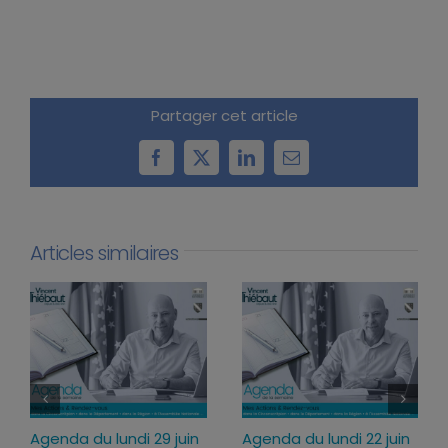
Partager cet article
Facebook
X
LinkedIn
Email
Articles similaires
n
Agenda du lundi 13
Agenda du lundi 6 juillet