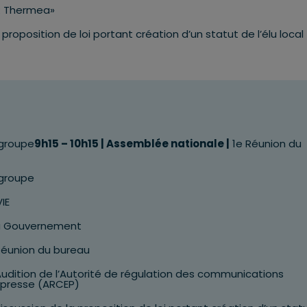
DR Thermea»
proposition de loi portant création d’un statut de l’élu local
groupe
9h15 – 10h15 | Assemblée nationale |
1e Réunion du
groupe
IE
u Gouvernement
éunion du bureau
udition de l’Autorité de régulation des communications
a presse (ARCEP)