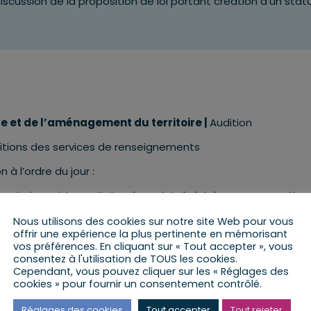
iscussion de la proposition de loi portant création d’un stat
 et de l’aménagement du territoire
|
Audition
itions des services de renseignements
n à l’ordre du jour :
ommission mixte paritaire, du projet de loi de programmation
mission mixte paritaire, du projet de loi organique relatif au
Nous utilisons des cookies sur notre site Web pour vous
offrir une expérience la plus pertinente en mémorisant
ptée par le Sénat, portant création d’un statut de l’élu local
vos préférences. En cliquant sur « Tout accepter », vous
tions de OLVID et MOZILLA
consentez à l'utilisation de TOUS les cookies.
Cependant, vous pouvez cliquer sur les « Réglages des
pe à la permanence parlementaire de
HAGUENAU (Sur Ren
cookies » pour fournir un consentement contrôlé.
Réglages des cookies
Tout accepter
Tout rejeter