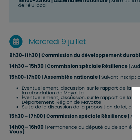
15h00-22h00 | Assemblée nationale |
Suite de la d
de l’élu local
Mercredi 9 juillet
9h30-11h30 |
Commission du développement durable
14h30 – 15h30 |
Commission spéciale Résilience
|
Aud
15h00-17h00 | Assemblée nationale |
Suivant inscriptio
Éventuellement, discussion, sur le rapport de la c
la refondation de Mayotte
Éventuellement, discussion, sur le rapport de la com
Département-Région de Mayotte
Suite de la discussion de la proposition de loi, ado
15h30 – 17h00 |
Commission spéciale Résilience
|
Audi
14h00 – 16h00 |
Permanence du député ou de son équi
Vous)