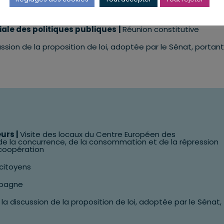
es acteurs de la filière ferroviaire du Grand Est (représenté
iale des politiques publiques
|
Réunion constitutive
ussion de la proposition de loi, adoptée par le Sénat, portant
eurs
|
Visite des locaux du Centre Européen des
 de la concurrence, de la consommation et de la répression
 coopération
citoyens
mpagne
 la discussion de la proposition de loi, adoptée par le Sénat,