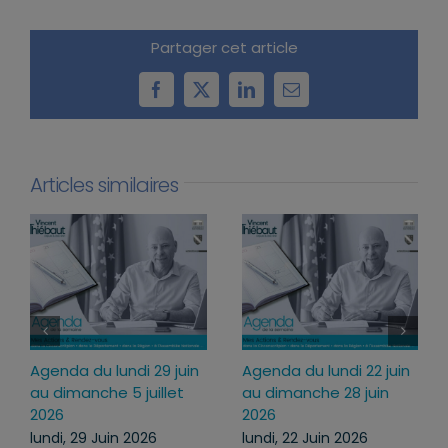
Partager cet article
Facebook
X
LinkedIn
Email
Articles similaires
 juin
Agenda du lundi 13
Agenda du lundi 6 juil
in
juillet au dimanche 19
au dimanche 12 juillet
juillet 2026
2026
lundi, 13 Juil 2026
lundi, 6 Juil 2026