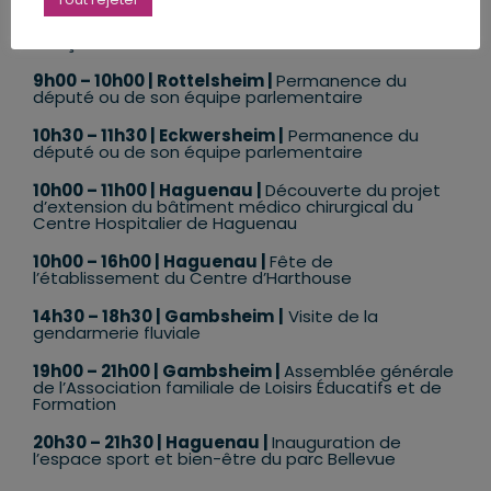
9h00 – 10h00
| APFA |
Séance extraordinaire :
audition conjointe des ministres des transports
français et allemand
9h00 – 10h00
|
Rottelsheim
|
Permanence du
député ou de son équipe parlementaire
10h30 – 11h30 | Eckwersheim |
Permanence du
député ou de son équipe parlementaire
10h00 – 11h00
| Haguenau |
Découverte du projet
d’extension du bâtiment médico chirurgical du
Centre Hospitalier de Haguenau
10h00 – 16h00
| Haguenau |
Fête de
l’établissement du Centre d’Harthouse
14h30 – 18h30 | Gambsheim
|
Visite de la
gendarmerie fluviale
19h00 – 21h00 | Gambsheim |
Assemblée générale
de l’Association familiale de Loisirs Éducatifs et de
Formation
20h30 – 21h30 | Haguenau |
Inauguration de
l’espace sport et bien-être du parc Bellevue