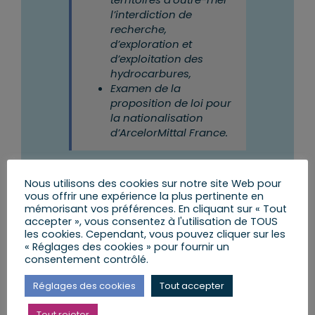
l’interdiction de
recherche,
d’exploration et
d’exploitation des
hydrocarbures,
Examen de la
proposition de loi pour
la nationalisation
d’ArcelorMittal France.
Nous utilisons des cookies sur notre site Web pour
vous offrir une expérience la plus pertinente en
mémorisant vos préférences. En cliquant sur « Tout
accepter », vous consentez à l'utilisation de TOUS
Vendredi 12 juin
les cookies. Cependant, vous pouvez cliquer sur les
« Réglages des cookies » pour fournir un
consentement contrôlé.
8h00 – 9h00
| G
roupe parlementaire
Allemagne-France du Bundestag
|
Audition de M.
François Villeroy de Galhau, ancien Gouverneur de la
Réglages des cookies
Tout accepter
Banque de France
Tout rejeter