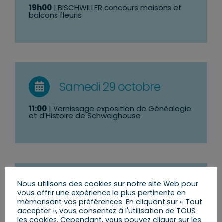
19h00
| BISCHWILLER concours maisons et
balcons fleuris
Samedi 29 octobre
11:00
| Vernissage exposition de Généalogie
et d’Histoire de Schweighouse
Nous utilisons des cookies sur notre site Web pour
Dimanche 30 octobre
vous offrir une expérience la plus pertinente en
mémorisant vos préférences. En cliquant sur « Tout
11h00
| WEITBRUCH : Vin d’honneur exposition
accepter », vous consentez à l'utilisation de TOUS
oiseaux exotiques
les cookies. Cependant, vous pouvez cliquer sur les