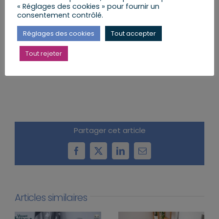
« Réglages des cookies » pour fournir un
12h00
| Repas des aînés BISCHWILLER
consentement contrôlé.
15h30
| WEYERSHEIM : Match basket féminin
Réglages des cookies
Tout accepter
caritatif octobre rose
Tout rejeter
Partager cet article
Facebook
X
LinkedIn
Email
Articles similaires