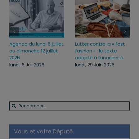
genda du lundi 6 juillet
Lutter contre la « fast
Loi 
u dimanche 12 juillet
fashion » : le texte
pour
026
adopté à l’unanimité
ce t
undi, 6 Juil 2026
lundi, 29 Juin 2026
mercr
Rechercher:
Vous et votre Député