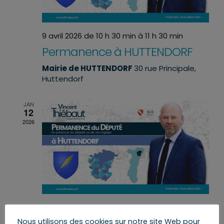
9 avril 2026 de 10 h 30 min
à
11 h 30 min
Permanence à HUTTENDORF
Mairie de HUTTENDORF
30 rue Principale,
Huttendorf
JAN
12
2026
12 janvier 2026 de 15 h 30 min
à
16 h 30 min
Permanence à Huttendorf
Nous utilisons des cookies sur notre site Web pour