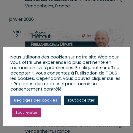
Vendenheim, France
janvier 2026
ven
2
Nous utilisons des cookies sur notre site Web pour
vous offrir une expérience la plus pertinente en
mémorisant vos préférences. En cliquant sur « Tout
accepter », vous consentez à l'utilisation de TOUS
les cookies. Cependant, vous pouvez cliquer sur les
« Réglages des cookies » pour fournir un
consentement contrôlé.
2 janvier 2026 de 10 h 30 min
à
11 h 30
min
Réglages des cookies
Tout accepter
Permanence à VENDENHEIM
Tout rejeter
Mairie de VENDENHEIM
12 Rue Jean Holweg,
Vendenheim, France