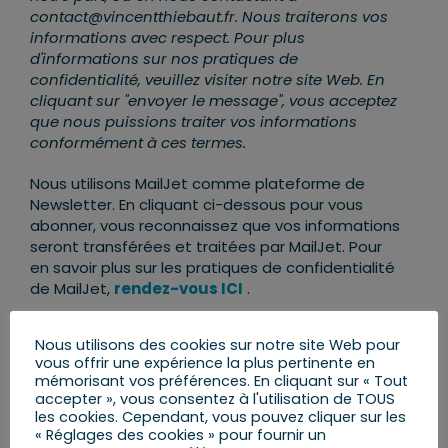
contact@vincentthiebaut.fr. Nous traiterons vos
informations avec respect. Pour plus
d'informations sur nos pratiques de
confidentialité, veuillez visiter notre site Web. En
cliquant sur "envoyer le message", vous acceptez
que nous puissions traiter vos informations
conformément à ces termes.
Nous utilisons MailJet comme plateforme de
Newsletter. En cliquant ci-dessous pour vous
abonner, vous reconnaissez que vos informations
seront transférées et traitées par MailJet. Pour
en savoir plus sur les pratiques de confidentialité
de MailJet,
rendez-vous ICI
.
Nous utilisons des cookies sur notre site Web pour
vous offrir une expérience la plus pertinente en
mémorisant vos préférences. En cliquant sur « Tout
accepter », vous consentez à l'utilisation de TOUS
les cookies. Cependant, vous pouvez cliquer sur les
« Réglages des cookies » pour fournir un