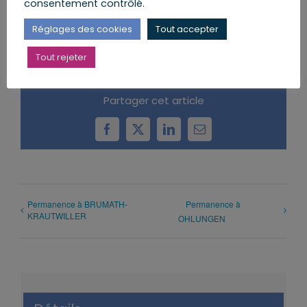
consentement contrôlé.
AJOUTER AU CALENDRIER
Réglages des cookies
Tout accepter
Tout rejeter
Partager cet article
Facebook
X
LinkedIn
Email
Permanence à BRUMATH-
Permanence à
KRAUTWILLER
OHLUNGEN