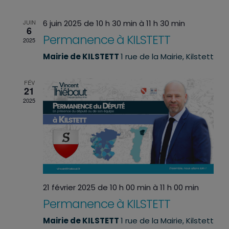
date.
de
vues
JUIN
6 juin 2025 de 10 h 30 min
à
11 h 30 min
6
Évènemen
Permanence à KILSTETT
2025
Mairie de KILSTETT
1 rue de la Mairie, Kilstett
FÉV
21
2025
21 février 2025 de 10 h 00 min
à
11 h 00 min
Permanence à KILSTETT
Mairie de KILSTETT
1 rue de la Mairie, Kilstett