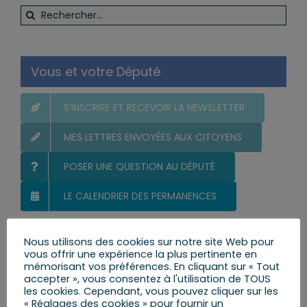
Rechercher:
Vous et votre Député
S’INSCRIRE ET RECEVOIR LA NEWSLETTER
MES LETTRES ENVOYÉES AUX CITOYENS
POSER UNE QUESTION AU DÉPUTÉ
LE CALENDRIER DES PERMANENCES
Nous utilisons des cookies sur notre site Web pour
vous offrir une expérience la plus pertinente en
Actualité par catégories
mémorisant vos préférences. En cliquant sur « Tout
accepter », vous consentez à l'utilisation de TOUS
Mes Actions
les cookies. Cependant, vous pouvez cliquer sur les
« Réglages des cookies » pour fournir un