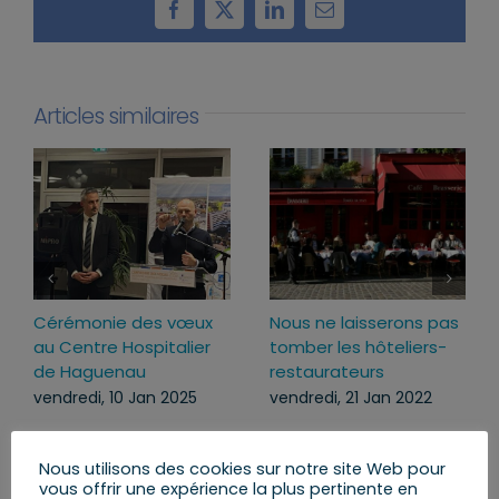
Facebook
X
LinkedIn
Email
Articles similaires
Cérémonie des vœux
Nous ne laisserons pas
au Centre Hospitalier
tomber les hôteliers-
de Haguenau
restaurateurs
vendredi, 10 Jan 2025
vendredi, 21 Jan 2022
Nous utilisons des cookies sur notre site Web pour
vous offrir une expérience la plus pertinente en