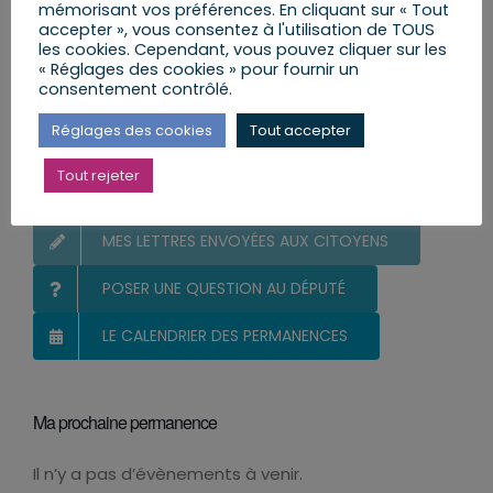
mémorisant vos préférences. En cliquant sur « Tout
accepter », vous consentez à l'utilisation de TOUS
Rechercher:
les cookies. Cependant, vous pouvez cliquer sur les
« Réglages des cookies » pour fournir un
consentement contrôlé.
Réglages des cookies
Tout accepter
Vous et votre Député
Tout rejeter
S’INSCRIRE ET RECEVOIR LA NEWSLETTER
MES LETTRES ENVOYÉES AUX CITOYENS
POSER UNE QUESTION AU DÉPUTÉ
LE CALENDRIER DES PERMANENCES
Ma prochaine permanence
Il n’y a pas d’évènements à venir.
Notice