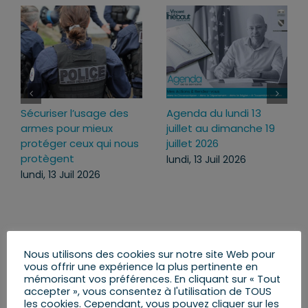
Sécuriser l’usage des
Agenda du lundi 13
armes pour mieux
juillet au dimanche 19
protéger ceux qui nous
juillet 2026
protègent
lundi, 13 Juil 2026
lundi, 13 Juil 2026
Nous utilisons des cookies sur notre site Web pour
Rechercher:
vous offrir une expérience la plus pertinente en
mémorisant vos préférences. En cliquant sur « Tout
accepter », vous consentez à l'utilisation de TOUS
les cookies. Cependant, vous pouvez cliquer sur les