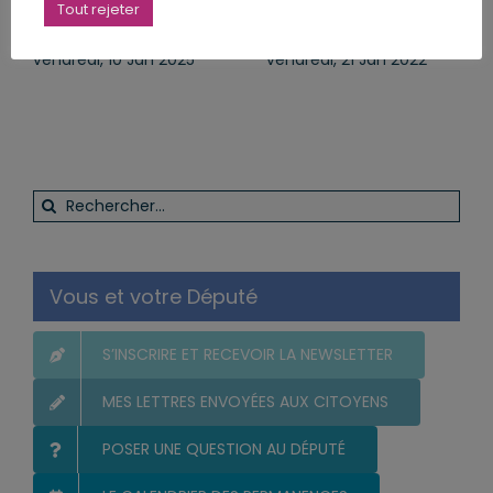
au Centre Hospitalier
tomber les hôteliers-
Tout rejeter
de Haguenau
restaurateurs
vendredi, 10 Jan 2025
vendredi, 21 Jan 2022
Rechercher:
Vous et votre Député
S’INSCRIRE ET RECEVOIR LA NEWSLETTER
MES LETTRES ENVOYÉES AUX CITOYENS
POSER UNE QUESTION AU DÉPUTÉ