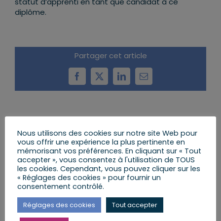
statut d’apprenti en tant que candidat à ce
diplôme.
Partager cet article
Facebook
X
LinkedIn
Email
Articles similaires
Nous utilisons des cookies sur notre site Web pour
vous offrir une expérience la plus pertinente en
mémorisant vos préférences. En cliquant sur « Tout
accepter », vous consentez à l'utilisation de TOUS
les cookies. Cependant, vous pouvez cliquer sur les
« Réglages des cookies » pour fournir un
consentement contrôlé.
Réglages des cookies
Tout accepter
Cérémonie des vœux
Nous ne laisserons pas