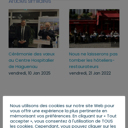
Articles similaires
Cérémonie des vœux
Nous ne laisserons pas
au Centre Hospitalier
tomber les hôteliers-
de Haguenau
restaurateurs
vendredi, 10 Jan 2025
vendredi, 21 Jan 2022
Nous utilisons des cookies sur notre site Web pour
Rechercher:
vous offrir une expérience la plus pertinente en
mémorisant vos préférences. En cliquant sur « Tout
accepter », vous consentez à l'utilisation de TOUS
les cookies. Cependant, vous pouvez cliquer sur les