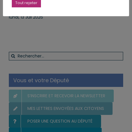
Tout rejeter
protéger ceux qui nous
juillet 2026
protègent
lundi, 13 Juil 2026
lundi, 13 Juil 2026
Rechercher:
Vous et votre Député
S’INSCRIRE ET RECEVOIR LA NEWSLETTER
MES LETTRES ENVOYÉES AUX CITOYENS
POSER UNE QUESTION AU DÉPUTÉ