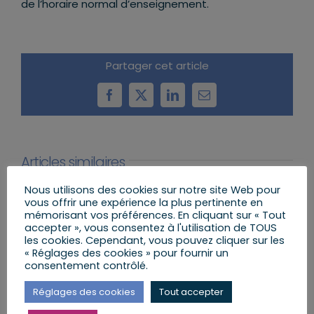
de l’horaire normal d’enseignement.
Partager cet article
Facebook
X
LinkedIn
Email
Articles similaires
Nous utilisons des cookies sur notre site Web pour
vous offrir une expérience la plus pertinente en
mémorisant vos préférences. En cliquant sur « Tout
accepter », vous consentez à l'utilisation de TOUS
les cookies. Cependant, vous pouvez cliquer sur les
« Réglages des cookies » pour fournir un
consentement contrôlé.
Sécuriser l’usage des
Agenda du lundi 13
Réglages des cookies
Tout accepter
armes pour mieux
juillet au dimanche 19