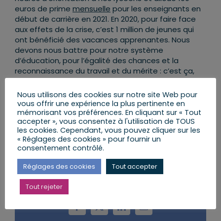
euros de prime
mensuelle
pour les enseignants en
début de carrière en 2021. En 2020, pour faire face
aux effets de la crise, c’est 1 million de jeunes qui
ont bénéficié des vacances apprenantes. Nous
devons nous battre pour notre système
d’éducation, pour l’égalité des chances et la
reconnaissance du travail et du mérite : c’est ça,
l’Ecole de la République !
Nous utilisons des cookies sur notre site Web pour
vous offrir une expérience la plus pertinente en
mémorisant vos préférences. En cliquant sur « Tout
accepter », vous consentez à l'utilisation de TOUS
Retrouvez sur le site des articles en lien avec :
les cookies. Cependant, vous pouvez cliquer sur les
l’éducation artistique et culturelle
;
les directeurs
« Réglages des cookies » pour fournir un
d’écoles
consentement contrôlé.
Réglages des cookies
Tout accepter
Partager cet article
Tout rejeter
Facebook
X
LinkedIn
Email