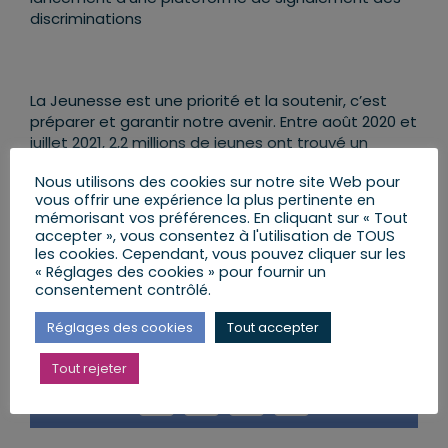
discriminations
La Jeunesse est une priorité et la soutenir, c’est
préparer et garantir notre avenir. Entre août 2020 et
juillet 2021, 2,2 millions de jeunes ont trouvé un
travail, 525 000 ont signé un contrat
Nous utilisons des cookies sur notre site Web pour
d’apprentissage et les étudiants économisent
vous offrir une expérience la plus pertinente en
grâce à la CVEC 125 euros par an. Nous avons pris
mémorisant vos préférences. En cliquant sur « Tout
un ensemble de mesures concrètes pour les aider,
accepter », vous consentez à l'utilisation de TOUS
les accompagner et les préparer à prendre le relais
les cookies. Cependant, vous pouvez cliquer sur les
demain !
« Réglages des cookies » pour fournir un
consentement contrôlé.
Réglages des cookies
Tout accepter
Partager cet article
Tout rejeter
Facebook
X
LinkedIn
Email