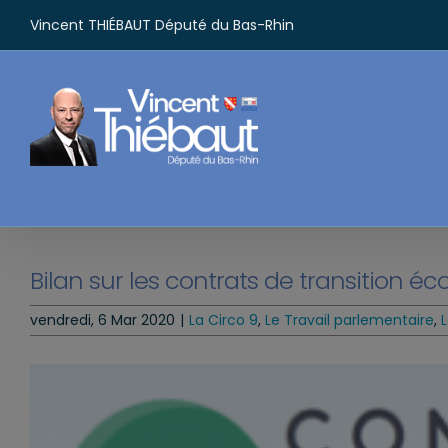
Passer
Vincent THIÉBAUT Député du Bas-Rhin
au
contenu
Bilan sur les contrats de transition éc
vendredi, 6 Mar 2020
|
La Circo 9
,
Le Travail parlementaire
,
L