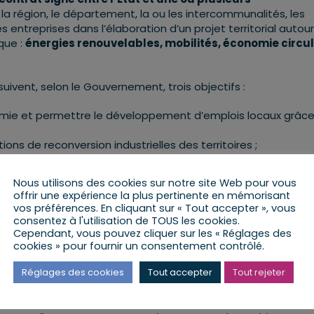
, la région, le département, la ou les intercommunalités, les
 entreprises dans l’élaboration d’un projet territorial autour
que :
énergies renouvelables, mobilités, économie circul
ursuivent, selon le Gouvernement, trois objectifs :
omie et permettre le développement d’emplois locaux grâce
ns de reconversion industrielles des territoires ;
comme privés pour traduire concrètement la transition écologi
Nous utilisons des cookies sur notre site Web pour vous
offrir une expérience la plus pertinente en mémorisant
périmentation avec 19 territoires pilotes représentant 3M 
vos préférences. En cliquant sur « Tout accepter », vous
ntrat de transition écologique (CTE) ainsi été signé avec la
consentez à l'utilisation de TOUS les cookies.
néraliser le dispositif, le Gouvernement a lancé en avril 201
Cependant, vous pouvez cliquer sur les « Réglages des
oires : sur les 127 dossiers reçus, le Gouvernement a retenu 
cookies » pour fournir un consentement contrôlé.
7M d’habitants.
Réglages des cookies
Tout accepter
Tout rejeter
 dans ces contrats de transition écologique,avec 77 CTE sign
toires représentent plus de 1,5Mds€ d’investissements et