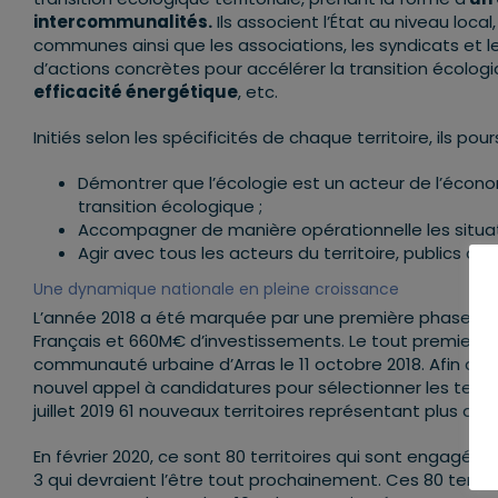
intercommunalités.
Ils associent l’État au niveau local
communes ainsi que les associations, les syndicats et les
d’actions concrètes pour accélérer la transition écologi
efficacité énergétique
, etc.
Initiés selon les spécificités de chaque territoire, ils po
Démontrer que l’écologie est un acteur de l’écon
transition écologique ;
Accompagner de manière opérationnelle les situatio
Agir avec tous les acteurs du territoire, publics 
Une dynamique nationale en pleine croissance
L’année 2018 a été marquée par une première phase d’ex
Français et 660M€ d’investissements. Le tout premier co
communauté urbaine d’Arras le 11 octobre 2018. Afin de gé
nouvel appel à candidatures pour sélectionner les territ
juillet 2019 61 nouveaux territoires représentant plus de
En février 2020, ce sont 80 territoires qui sont engagés
3 qui devraient l’être tout prochainement. Ces 80 terri