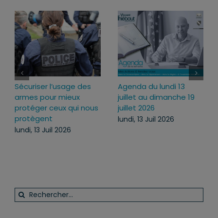
Loi d’urgence agricole :
Projet de loi RIPOST :
pourquoi j’ai voté pour
des réponses fermes
ce texte
face aux atteintes à
l’ordre public du
mercredi, 22 Juil 2026
quotidien
lundi, 13 Juil 2026
Rechercher: