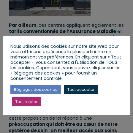
Par ailleurs,
ces centres appliquent également les
tarifs conventionnés de l’Assurance Maladie
et
pratiquent le
tiers payant,
permettant ainsi à
toutes et tous, de bénéficier de soins médicaux
Nous utilisons des cookies sur notre site Web pour
remboursés.
vous offrir une expérience la plus pertinente en
mémorisant vos préférences. En cliquant sur « Tout
Ces structures sont donc importantes pour
accepter », vous consentez à l'utilisation de TOUS
les cookies. Cependant, vous pouvez cliquer sur les
redynamiser nos territoires en matière d’accès
« Réglages des cookies » pour fournir un
aux soins et pour permettre à l’ensemble des
consentement contrôlé.
citoyennes et citoyens de pouvoir prétendre à
une offre de soin de qualité.
Réglages des cookies
Tout accepter
Toutefois, elles doivent être strictement
Tout rejeter
encadrées.
En créant un environnement législatif
efficace de lutte contre des dérives dangereuses,
cette proposition de loi répond à une
préoccupation qui doit être au cœur de notre
système de soin : un meilleur accès aux soins