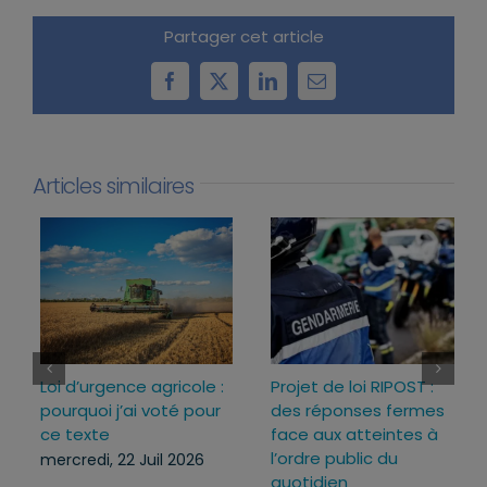
Partager cet article
Facebook
X
LinkedIn
Email
Articles similaires
Loi d’urgence agricole :
Projet de loi RIPOST :
pourquoi j’ai voté pour
des réponses fermes
ce texte
face aux atteintes à
l’ordre public du
mercredi, 22 Juil 2026
quotidien