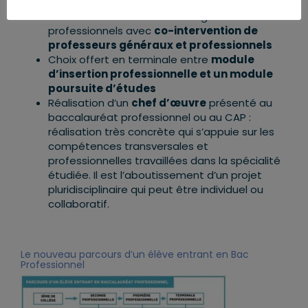
Enseignements généraux contextualisés et
mieux articulés avec les enseignements
professionnels avec
co-intervention de
professeurs généraux et professionnels
Choix offert en terminale entre
module
d’insertion professionnelle et un module
poursuite d’études
Réalisation d’un
chef d’œuvre
présenté au
baccalauréat professionnel ou au CAP :
réalisation très concrète qui s’appuie sur les
compétences transversales et
professionnelles travaillées dans la spécialité
étudiée. Il est l’aboutissement d’un projet
pluridisciplinaire qui peut être individuel ou
collaboratif.
Le nouveau parcours d’un élève entrant en Bac
Professionnel