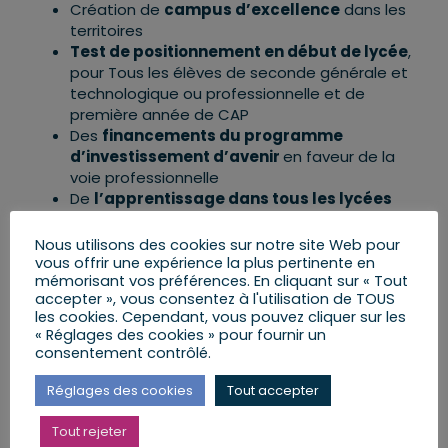
Création de
campus d’excellence
dans les
territoires
Test de positionnement en début de lycée
,
pour Tous les élèves de seconde générale et
technologique ou professionnelle et de
première année de CAP
Des
financements du programme
d’investissement d’avenir
en faveur de la
voie professionnelle
De
l’apprentissage dans tous les lycées
professionnels
Développement des formations tournées vers
Nous utilisons des cookies sur notre site Web pour
l’avenir et
transformation progressive des
vous offrir une expérience la plus pertinente en
mémorisant vos préférences. En cliquant sur « Tout
filières non insérantes
accepter », vous consentez à l'utilisation de TOUS
Partenariat renouvelé avec les entreprises
les cookies. Cependant, vous pouvez cliquer sur les
CAP en 1, 2 ou 3 ans
« Réglages des cookies » pour fournir un
Taux d’insertions
de chaque formation
consentement contrôlé.
rendus publics
Seconde professionnelle organisée en
14
Réglages des cookies
Tout accepter
familles de métiers, progressivement
installées
Tout rejeter