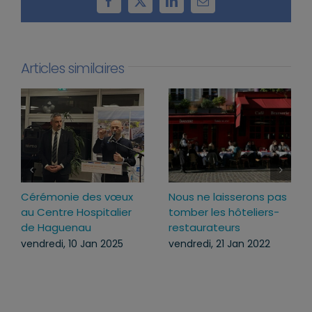
Facebook
X
LinkedIn
Email
Articles similaires
Inauguration du groupe
Cérémonie des vœux
scolaire et périscolaire
2025
“Les Coquelicots” à
lundi, 27 Jan 2025
Mommenheim
vendredi, 31 Jan 2025