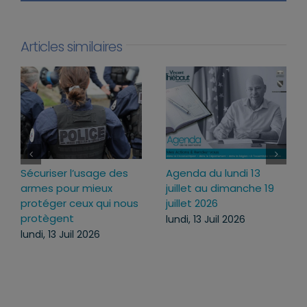
Articles similaires
e des
Agenda du lundi 13
Loi d’urgence agricol
x
juillet au dimanche 19
pourquoi j’ai voté po
i nous
juillet 2026
ce texte
lundi, 13 Juil 2026
mercredi, 22 Juil 2026