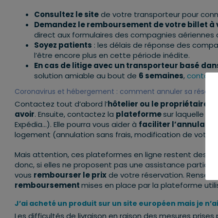
Consultez le site
de votre transporteur pour conn
Demandez le remboursement de votre billet à v
direct aux formulaires des compagnies aériennes d
Soyez patients
: les délais de réponse des compa
l’être encore plus en cette période inédite.
En cas de litige avec un transporteur basé da
solution amiable au bout de
6 semaines
,
contact
Coronavirus et hébergement : comment annuler sa réservat
Contactez tout d’abord l’
hôtelier ou le propriétaire
avoir
. Ensuite, contactez la
plateforme
sur laquelle vo
Expédia…). Elle pourra vous aider à
faciliter l’annulatio
logement (annulation sans frais, modification de votre 
Mais attention, ces plateformes en ligne restent des
in
donc, si elles ne proposent pas une assistance particuliè
vous
rembourser le prix
de votre réservation. Renseig
remboursement
mises en place par la plateforme utili
J’ai acheté un produit sur un site européen mais je n
Les difficultés de livraison en raison des mesures prise