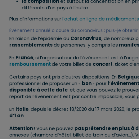
la composition
et surtout la concentration en pr
différents d’un pays à l’autre.
Plus d’informations sur
l’achat en ligne de médicaments s
Évènement annulé à cause du coronavirus : puis-je obtenir
En raison de l’épidémie du
Coronavirus
, de nombreux p
rassemblements
de personnes, y compris les
manifest
En
France
, si l’organisateur de l’évènement est à l’orig
remboursement
de votre billet de
concert
, ticket d’
Certains pays ont pris d’autres dispositions. En
Belgiqu
professionnel de proposer un «
bon
» pour
l’évènement
disponible à cette date
, et que vous pouvez le prouv
report de l’évènement est par contre impossible, vou
En
Italie
, depuis le décret 18/2020 du 17 mars 2020, le 
d’1 an
.
Attention
! Vous ne pouvez
pas prétendre en plus à 
annexes (chambre d’hôtel, billet de train ou d’avion…). 