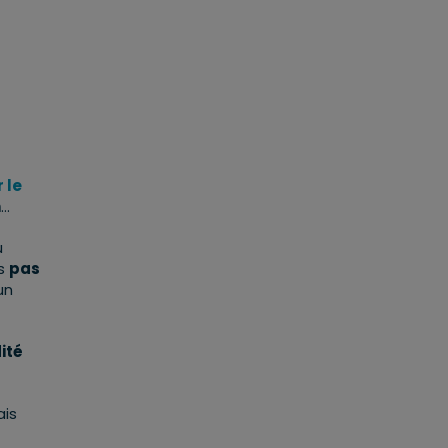
 le
n
…
u
es
pas
 un
ité
ais