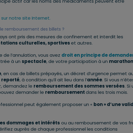
incipe actif car les noms des médicaments peuvent être
ur notre site Internet.
 le remboursement des billets ?
ays ont pris des mesures de confinement et interdit les
ations culturelles, sportives
et autres.
ine de l’annulation, vous avez
droit en principe de demander
entrée à un
spectacle
, de votre participation à un
maratho
e
, en cas de billets prépayés, un décret d’urgence permet a
 reporté
, à condition qu’il ait lieu dans l’
année
. Si vous n’êt
er, demandez le
remboursement des sommes versées
. Si
s pouvez demander le
remboursement
dans les trois mois.
professionnel peut également proposer un «
bon » d’une valid
des dommages et intérêts
ou au remboursement de vos fr
Vérifiez auprès de chaque professionnel les conditions