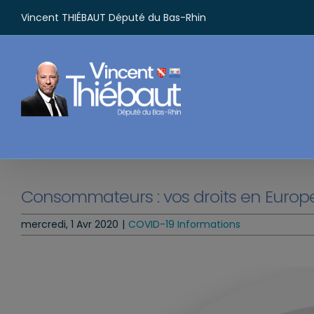
Passer
Vincent THIÉBAUT Député du Bas-Rhin
au
contenu
Consommateurs : vos droits en Europ
mercredi, 1 Avr 2020
|
COVID-19 Informations