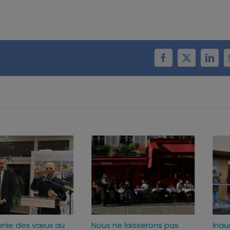
Facebook
X
Linke
025
Cérémonie des vœux au
Nous ne laisserons p