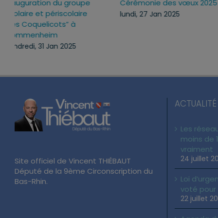
Inauguration du groupe
Cérémonie des vœux 2
scolaire et périscolaire
lundi, 27 Jan 2025
“Les Coquelicots” à
Mommenheim
vendredi, 31 Jan 2025
ACTUALITÉ
Les réseau
moins de 1
vraiment
24 juillet 2
Site officiel de Vincent THIÉBAUT
Député de la 9ème Circonscription du
Loi d’urgen
Bas-Rhin.
voté pour
22 juillet 2