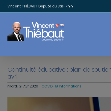
Passer
Vincent THIÉBAUT Député du Bas-Rhin
au
contenu
Continuité éducative : plan de soutien 
avril
mardi, 21 Avr 2020
|
COVID-19 Informations