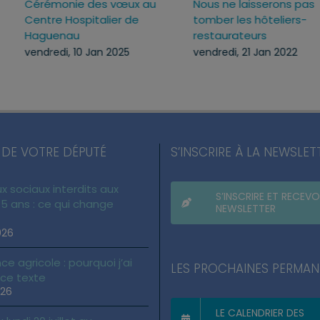
025
Cérémonie des vœux au
Nous ne laisserons p
Centre Hospitalier de
tomber les hôteliers
Haguenau
restaurateurs
vendredi, 10 Jan 2025
vendredi, 21 Jan 2022
 DE VOTRE DÉPUTÉ
S’INSCRIRE À LA NEWSLET
x sociaux interdits aux
S’INSCRIRE ET RECEVO
5 ans : ce qui change
NEWSLETTER
026
ce agricole : pourquoi j’ai
LES PROCHAINES PERMA
 ce texte
026
LE CALENDRIER DES