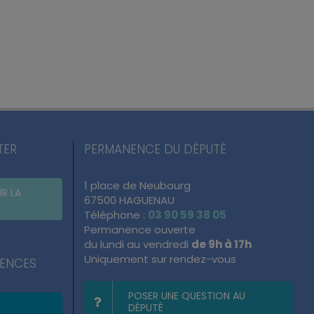
as
Inauguration du groupe
Cérémonie des v
-
scolaire et périscolaire
lundi, 27 Jan 2025
“Les Coquelicots” à
Mommenheim
vendredi, 31 Jan 2025
TER
PERMANENCE DU DÉPUTÉ
1 place de Neubourg
IR LA
67500 HAGUENAU
Téléphone :
03 90 59 38 05
Permanence ouverte
du lundi au vendredi
de 9h à 17h
Uniquement sur rendez-vous
NENCES
POSER UNE QUESTION AU
DÉPUTÉ