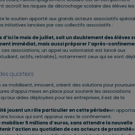
t accroît les risques de décrochage scolaire des élèves les
ite le soutien apporté aux grands acteurs associatifs spécia
 initiatives lancées par ces collectifs associatifs :
s d’ici le mois de juillet, soit un doublement des élèves s
ent immédiat, mais aussi préparer l’après-confineme
 ces associations, un appel au volontariat est lancé aux
tudiant, actifs, retraités), notamment ceux qui se sont déj
des quartiers
s se mobilisent, innovent, créent des solutions pour poursuiv
s d’appui mises en place pour soutenir les associations
’aux aides déployées pour les entreprises, il est de la
té jouent un rôle particulier en cette période
en apporta
oins locaux qui sont apparus avec le confinement.
obiliser 5 millions d’euros, sans attendre la nouvelle
enir l’action au quotidien de ces acteurs de proximité
e