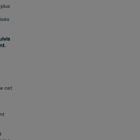
 plus
lisés
uivis
nt.
à
re cet
nt
t