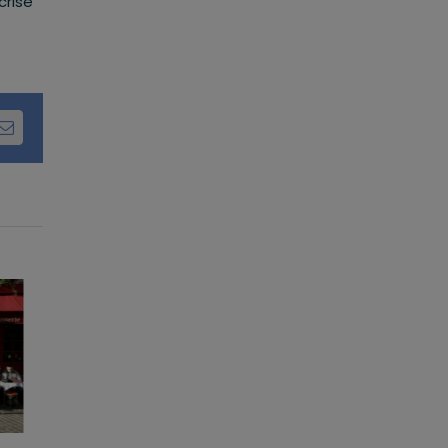
crise
dIn
Email