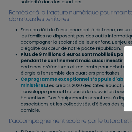
solidarité dans les quartiers.
Remédier à la fracture numérique pour maintenir
dans tous les territoires
Face au défi de l’enseignement à distance, assure
les familles ne disposent pas des outils informatiq
accompagner la scolarité de leur enfant. L’enjeu es
d’égalité au cœur de notre pacte républicain.
Plus de 9 millions d’euros sont mobilisés par le
pendant le confinement mais aussi investir pour
certaines préfectures et rectorats pour acheter de
élargie à l’ensemble des quartiers prioritaires.
Ce programme exceptionnel s’appuie d’abord su
ministères.
Les crédits 2020 des Cités éducatives
L’enveloppe permettra aussi de couvrir les besoins
éducatives. Ces équipements seront mis à dispositi
associations et les collectivités, d’élèves des quart
domicile.
L’accompagnement scolaire par le tutorat et 
Si l’accès au numérique est important pour suivr