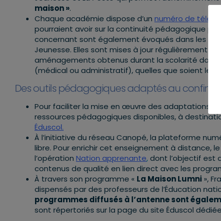
maison »
.
Chaque académie dispose d’un
numéro de télép
pourraient avoir sur la continuité pédagogique pou
concernant sont également évoqués dans les FAQ pu
Jeunesse. Elles sont mises à jour régulièrement sur
aménagements obtenus durant la scolarité dans le
(médical ou administratif), quelles que soient les
Des outils pédagogiques adaptés au confinem
Pour faciliter la mise en œuvre des adaptations p
ressources pédagogiques disponibles, à destinatio
Éduscol.
À l’initiative du réseau Canopé, la plateforme num
libre. Pour enrichir cet enseignement à distance, le
l’opération
Nation apprenante
,
dont l’objectif est
contenus de qualité en lien direct avec les progr
À travers son programme «
La Maison Lumni
», Fr
dispensés par des professeurs de l’Éducation natio
programmes diffusés à l’antenne sont égaleme
sont répertoriés sur la page du site Éduscol déd