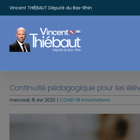
Passer
Vincent THIÉBAUT Député du Bas-Rhin
au
contenu
Continuité pédagogique pour les élèv
mercredi, 15 Avr 2020
|
COVID-19 Informations