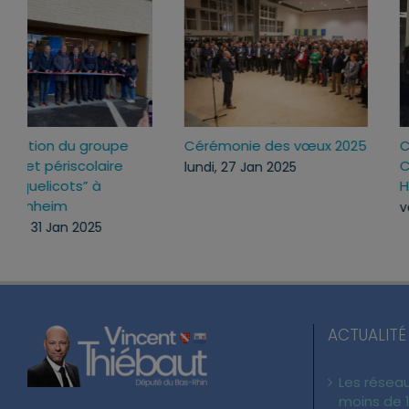
Inauguration du groupe
Cérémonie des vœux 2
scolaire et périscolaire
lundi, 27 Jan 2025
“Les Coquelicots” à
Mommenheim
vendredi, 31 Jan 2025
ACTUALITÉ
Les réseau
moins de 1