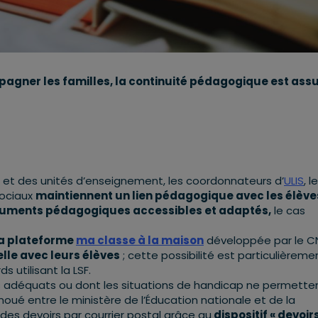
pagner les familles, la continuité pédagogique est ass
 et des unités d’enseignement, les coordonnateurs d’
ULIS
, l
sociaux
maintiennent un lien pédagogique avec les élève
cuments pédagogiques accessibles et adaptés,
le cas
la plateforme
ma classe à la maison
développée par le C
elle avec leurs élèves
; cette possibilité est particulièreme
 utilisant la LSF.
s adéquats ou dont les situations de handicap ne permette
 noué entre le ministère de l’Éducation nationale et de la
es devoirs par courrier postal grâce au
dispositif « devoirs