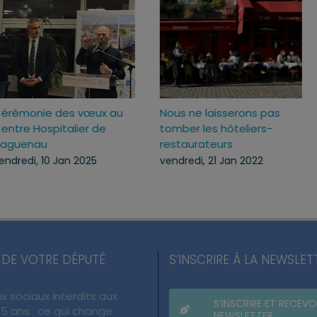
025
Cérémonie des vœux au
Nous ne laisserons p
Centre Hospitalier de
tomber les hôteliers
Haguenau
restaurateurs
vendredi, 10 Jan 2025
vendredi, 21 Jan 2022
 DE VOTRE DÉPUTÉ
S’INSCRIRE À LA NEWSLET
x sociaux interdits aux
S’INSCRIRE ET RECEVO
5 ans : ce qui change
NEWSLETTER