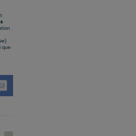
nt
es
ation
ie)
i que
dIn
Email