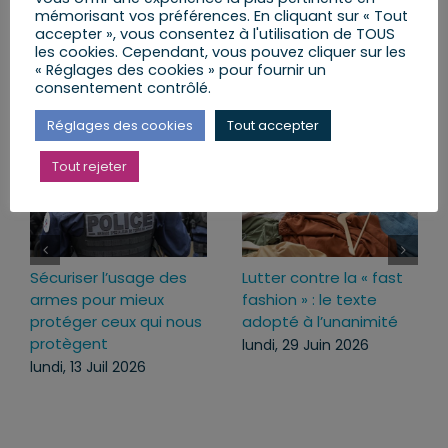
Facebook
X
LinkedIn
Email
mémorisant vos préférences. En cliquant sur « Tout
accepter », vous consentez à l'utilisation de TOUS
les cookies. Cependant, vous pouvez cliquer sur les
« Réglages des cookies » pour fournir un
consentement contrôlé.
Articles similaires
Réglages des cookies
Tout accepter
Tout rejeter
Sécuriser l’usage des
Lutter contre la « fast
armes pour mieux
fashion » : le texte
protéger ceux qui nous
adopté à l’unanimité
protègent
lundi, 29 Juin 2026
lundi, 13 Juil 2026