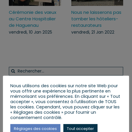
Cérémonie des vœux
Nous ne laisserons pas
au Centre Hospitalier
tomber les hôteliers-
de Haguenau
restaurateurs
vendredi, 10 Jan 2025
vendredi, 21 Jan 2022
Rechercher:
Nous utilisons des cookies sur notre site Web pour
vous offrir une expérience la plus pertinente en
Vous et votre Député
mémorisant vos préférences. En cliquant sur « Tout
accepter », vous consentez à l'utilisation de TOUS
les cookies. Cependant, vous pouvez cliquer sur les
S’INSCRIRE ET RECEVOIR LA NEWSLETTER
« Réglages des cookies » pour fournir un
consentement contrôlé.
MES LETTRES ENVOYÉES AUX CITOYENS
Réglages des cookies
Tout accepter