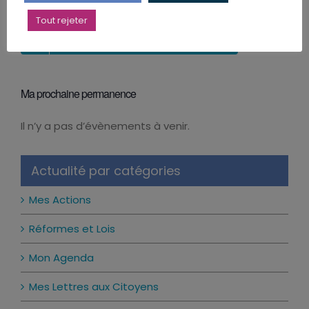
POSER UNE QUESTION AU DÉPUTÉ
Tout rejeter
LE CALENDRIER DES PERMANENCES
Ma prochaine permanence
Il n’y a pas d’évènements à venir.
Notice
Actualité par catégories
Mes Actions
Réformes et Lois
Mon Agenda
Mes Lettres aux Citoyens