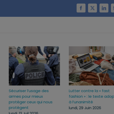
Facebook
X
Linke
Sécuriser l’usage des
Lutter contre la « fas
ux
armes pour mieux
fashion » : le texte 
c
protéger ceux qui nous
à l’unanimité
protègent
lundi, 29 Juin 2026
lundi, 13 Juil 2026