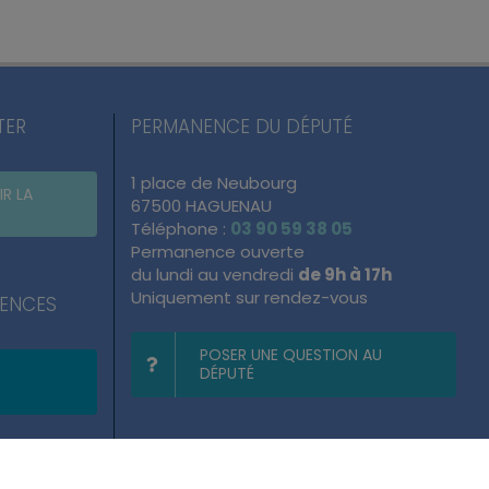
TER
PERMANENCE DU DÉPUTÉ
1 place de Neubourg
IR LA
67500 HAGUENAU
Téléphone :
03 90 59 38 05
Permanence ouverte
du lundi au vendredi
de 9h à 17h
Uniquement sur rendez-vous
NENCES
POSER UNE QUESTION AU
DÉPUTÉ