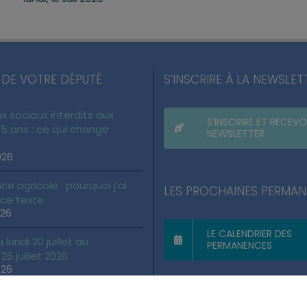
 DE VOTRE DÉPUTÉ
S’INSCRIRE À LA NEWSLET
x sociaux interdits aux
S’INSCRIRE ET RECEVO
5 ans : ce qui change
NEWSLETTER
026
ce agricole : pourquoi j’ai
LES PROCHAINES PERMA
 ce texte
026
LE CALENDRIER DES
lundi 20 juillet au
PERMANENCES
6 juillet 2026
026