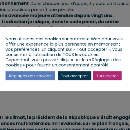
environnement
. Dans chaque cour d’appel, il y aura un tribunal
es préjudices par ex.) que pénale.
 une avancée majeure attendue depuis vingt ans.
e
traduction juridique, dans le code pénal, du crime
ais que le mot même de « crime » posait un problème de
Nous utilisons des cookies sur notre site Web pour vous
ironnement
devrait aussi voir le jour
. Ce texte vise à pénali
offrir une expérience la plus pertinente en mémorisant
es violations délibérées d’une obligation. La peine encourue
vos préférences. En cliquant sur « Tout accepter », vous
consentez à l'utilisation de TOUS les cookies.
Cependant, vous pouvez cliquer sur les « Réglages des
cookies » pour fournir un consentement contrôlé.
Réglages des cookies
Tout accepter
Tout rejeter
le climat, le président de la République s’était engag
ces multilatérales. En revanche, sur le plan français, 
availlée pour respecter les principes fondamentaux du d