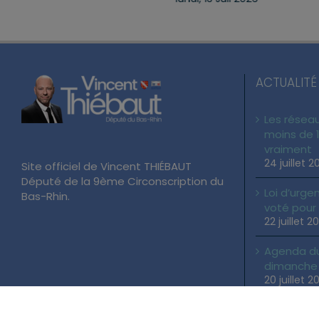
ACTUALITÉ
Les réseau
moins de 1
vraiment
24 juillet 2
Site officiel de Vincent THIÉBAUT
Député de la 9ème Circonscription du
Loi d’urgen
Bas-Rhin.
voté pour
22 juillet 2
Agenda du 
dimanche 2
20 juillet 2