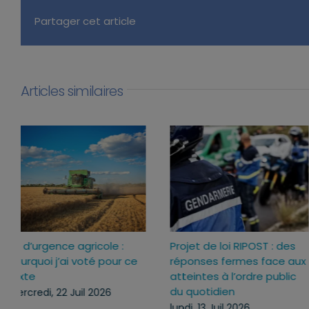
Partager cet article
Articles similaires
Loi d’urgence agricole :
Projet de loi RIPOST : des
pourquoi j’ai voté pour ce
réponses fermes face a
texte
atteintes à l’ordre publi
du quotidien
mercredi, 22 Juil 2026
lundi, 13 Juil 2026