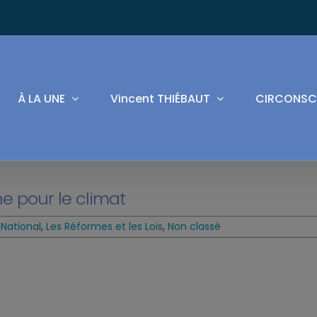
À LA UNE
Vincent THIÉBAUT
CIRCONSC
e pour le climat
National
,
Les Réformes et les Lois
,
Non classé