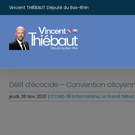
Passer
Vincent THIÉBAUT Député du Bas-Rhin
au
contenu
Délit d’écocide – Convention citoyenn
jeudi, 26 Nov 2020
|
COVID-19 Informations
,
Le Grand Débat 