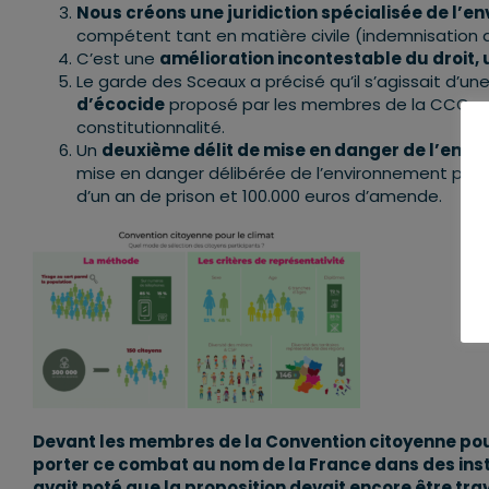
Nous créons une juridiction spécialisée de l’
compétent tant en matière civile (indemnisation d
C’est une
amélioration incontestable du droit,
Le garde des Sceaux a précisé qu’il s’agissait d’un
d’écocide
proposé par les membres de la CCC, m
constitutionnalité.
Un
deuxième délit de mise en danger de l’env
mise en danger délibérée de l’environnement par d
d’un an de prison et 100.000 euros d’amende.
Devant les membres de la Convention citoyenne pour 
porter ce combat au nom de la France dans des instan
avait noté que la proposition devait encore être tr