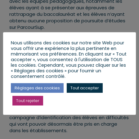
avec les équipes pédagogiques, notamment les
élèves ayant à se présenter aux épreuves de
rattrapage du baccalauréat et les élèves n’ayant
obtenu aucune proposition de poursuite d’études
sur ParcourSup.
En zone orange, seuls les lycées professionnels
Nous utilisons des cookies sur notre site Web pour
rouvrent et accueillent spécifiquement les élèves
vous offrir une expérience la plus pertinente en
dont les diplômes nécessitant des certifications
mémorisant vos préférences. En cliquant sur « Tout
professionnelles. En tout état de cause, dans tous
accepter », vous consentez à l'utilisation de TOUS
les cookies. Cependant, vous pouvez cliquer sur les
les lycées, les élèves seront accueillis pour des
« Réglages des cookies » pour fournir un
entretiens individuels avec les équipes
consentement contrôlé.
pédagogiques.
Réglages des cookies
Tout accepter
Nous apporterons une attention toute particulière
aux élèves décrocheurs.
Tout rejeter
A partir de la semaine prochaine, commencera une
campagne d’identification des élèves en difficultés
qui vont pouvoir désormais être pris en charge
dans les établissements.