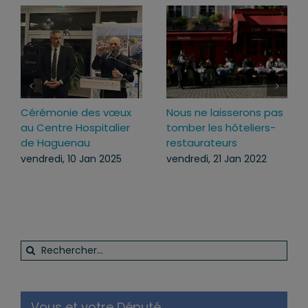
Inauguration du groupe
Cérémonie des vœux
scolaire et périscolaire
2025
“Les Coquelicots” à
lundi, 27 Jan 2025
Mommenheim
vendredi, 31 Jan 2025
Rechercher: