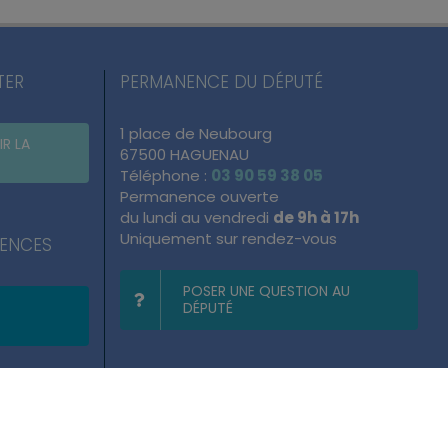
TER
PERMANENCE DU DÉPUTÉ
1 place de Neubourg
IR LA
67500 HAGUENAU
Téléphone :
03 90 59 38 05
Permanence ouverte
du lundi au vendredi
de 9h à 17h
Uniquement sur rendez-vous
NENCES
POSER UNE QUESTION AU
DÉPUTÉ