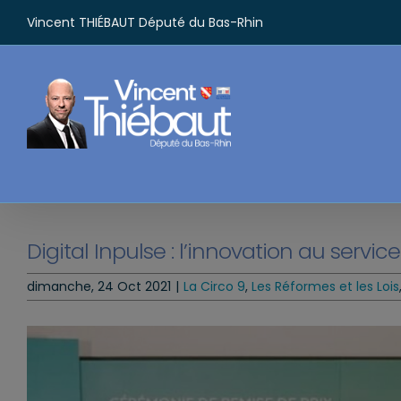
Passer
Vincent THIÉBAUT Député du Bas-Rhin
au
contenu
Digital Inpulse : l’innovation au servic
dimanche, 24 Oct 2021
|
La Circo 9
,
Les Réformes et les Lois