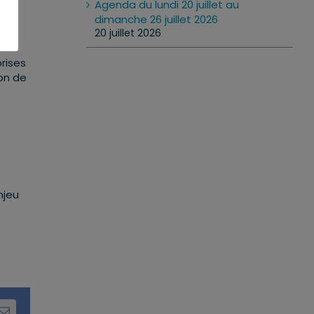
Agenda du lundi 20 juillet au
dimanche 26 juillet 2026
20 juillet 2026
rises
ion de
njeu