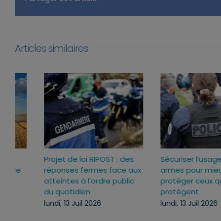
Articles similaires
Loi d’urgence agricole :
Projet de loi RIPOST : des
pourquoi j’ai voté pour ce
réponses fermes face a
texte
atteintes à l’ordre publi
du quotidien
mercredi, 22 Juil 2026
lundi, 13 Juil 2026