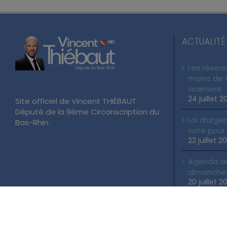
ACTUALITÉ
Les réseau
moins de 1
vraiment
24 juillet 2
Site officiel de Vincent THIÉBAUT
Député de la 9ème Circonscription du
Loi d’urgen
Bas-Rhin.
voté pour
22 juillet 2
Agenda du 
dimanche 2
20 juillet 2