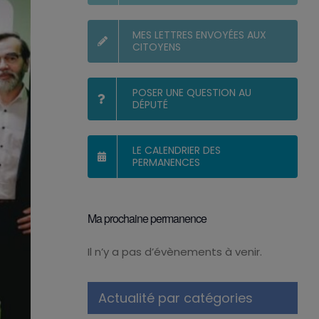
MES LETTRES ENVOYÉES AUX
CITOYENS
POSER UNE QUESTION AU
DÉPUTÉ
LE CALENDRIER DES
PERMANENCES
Ma prochaine permanence
Il n’y a pas d’évènements à venir.
Notice
Actualité par catégories