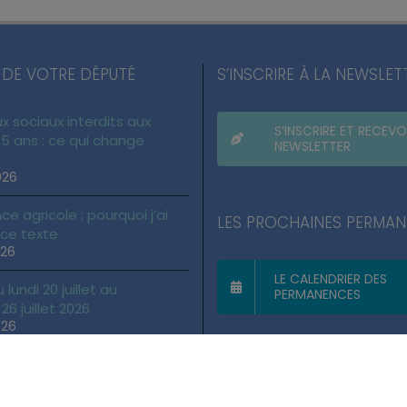
 DE VOTRE DÉPUTÉ
S’INSCRIRE À LA NEWSLET
x sociaux interdits aux
S’INSCRIRE ET RECEVO
5 ans : ce qui change
NEWSLETTER
026
ce agricole : pourquoi j’ai
LES PROCHAINES PERMA
 ce texte
026
LE CALENDRIER DES
lundi 20 juillet au
PERMANENCES
6 juillet 2026
026