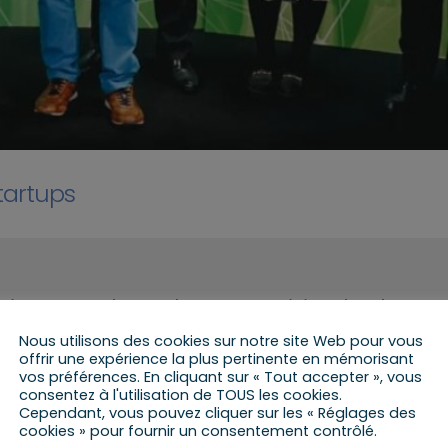
tartups
sé, en partenariat avec le SEMIA, une cérémonie qui
h dans le cadre du programme « Digital Pulse » en soutien
Nous utilisons des cookies sur notre site Web pour vous
offrir une expérience la plus pertinente en mémorisant
vos préférences. En cliquant sur « Tout accepter », vous
la dynamisation de l’écosystème d’innovation
consentez à l'utilisation de TOUS les cookies.
 participé à cet événement.
Cependant, vous pouvez cliquer sur les « Réglages des
cookies » pour fournir un consentement contrôlé.