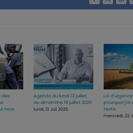
Facebook
X
Linke
Sécuriser l’usage des
Agenda du lundi 13 jui
ux
armes pour mieux
au dimanche 19 juille
c
protéger ceux qui nous
lundi, 13 Juil 2026
protègent
lundi, 13 Juil 2026