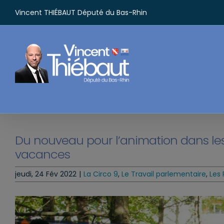
Passer
Vincent THIÉBAUT Député du Bas-Rhin
au
contenu
Du nouveau pour l’animation dans les a
vacances
jeudi, 24 Fév 2022
|
La Circo 9
,
Le Travail parlementaire
,
Les 