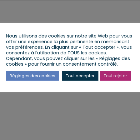
ne promesse aux jeunes, et à leurs familles, d’un accueil de
Nous utilisons des cookies sur notre site Web pour vous
animation est un sujet fondamental de nos territoire. Cette
offrir une expérience la plus pertinente en mémorisant
 l’animation et projette la création d’une feuille de route
vos préférences. En cliquant sur « Tout accepter », vous
consentez à l'utilisation de TOUS les cookies.
l’animation comme celui qui s’ouvrait il y a 20 ans lors de la
Cependant, vous pouvez cliquer sur les « Réglages des
cookies » pour fournir un consentement contrôlé.
Réglages des cookies
Tout accepter
Tout rejeter