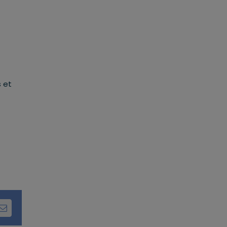
s et
dIn
Email