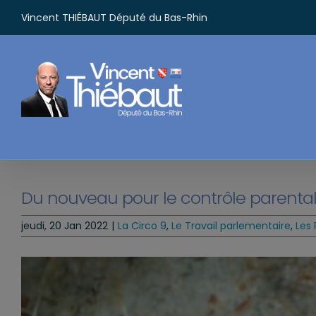
Passer
Vincent THIÉBAUT Député du Bas-Rhin
au
contenu
Du nouveau pour le contrôle parental
jeudi, 20 Jan 2022
|
La Circo 9
,
Le Travail parlementaire
,
Les 