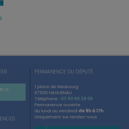
llet
Loi d’urgence agricole :
Projet de loi RIPOS
t 2026
pourquoi j’ai voté pour ce
réponses fermes 
texte
atteintes à l’ordre
du quotidien
mercredi, 22 Juil 2026
lundi, 13 Juil 2026
TER
PERMANENCE DU DÉPUTÉ
1 place de Neubourg
IR LA
67500 HAGUENAU
Téléphone :
03 90 59 38 05
Permanence ouverte
du lundi au vendredi
de 9h à 17h
Uniquement sur rendez-vous
NENCES