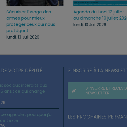
Sécuriser l’usage des
Agenda du lundi 13 jui
ux
armes pour mieux
au dimanche 19 juille
c
protéger ceux qui nous
lundi, 13 Juil 2026
protègent
lundi, 13 Juil 2026
 DE VOTRE DÉPUTÉ
S’INSCRIRE À LA NEWSLET
x sociaux interdits aux
S’INSCRIRE ET RECEVO
5 ans : ce qui change
NEWSLETTER
026
ce agricole : pourquoi j’ai
LES PROCHAINES PERMA
 ce texte
026