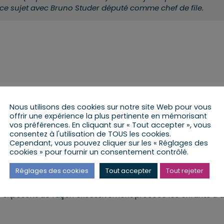
 ce sujet avec Bruno Studer député comme chef de file.
Nous utilisons des cookies sur notre site Web pour vous
offrir une expérience la plus pertinente en mémorisant
vos préférences. En cliquant sur « Tout accepter », vous
consentez à l'utilisation de TOUS les cookies.
Cependant, vous pouvez cliquer sur les « Réglages des
cookies » pour fournir un consentement contrôlé.
Réglages des cookies
Tout accepter
Tout rejeter
0-14 ans vont régulièrement sur Internet sans leurs parents (9
es exposent de façon excessivement précoce les enfants à 