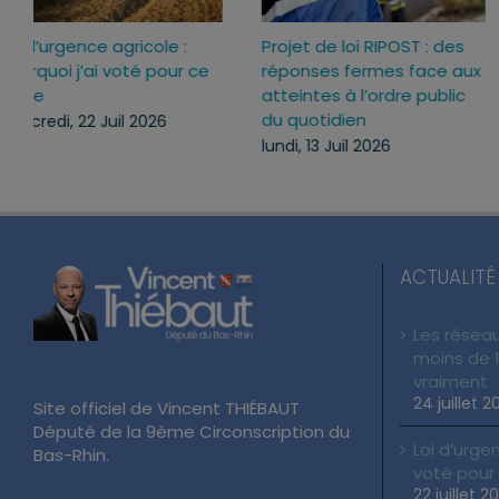
Loi d’urgence agricole :
Projet de loi RIPOST : des
pourquoi j’ai voté pour ce
réponses fermes face a
texte
atteintes à l’ordre publi
du quotidien
mercredi, 22 Juil 2026
lundi, 13 Juil 2026
ACTUALITÉ
Les réseau
moins de 1
vraiment
24 juillet 2
Site officiel de Vincent THIÉBAUT
Député de la 9ème Circonscription du
Loi d’urgen
Bas-Rhin.
voté pour
22 juillet 2