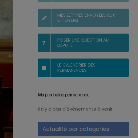
MES LETTRES ENVOYÉES AUX
CITOYENS
POSER UNE QUESTION AU
DÉPUTÉ
LE CALENDRIER DES
PERMANENCES
Ma prochaine permanence
Il n’y a pas d’évènements à venir.
Notice
Actualité par catégories