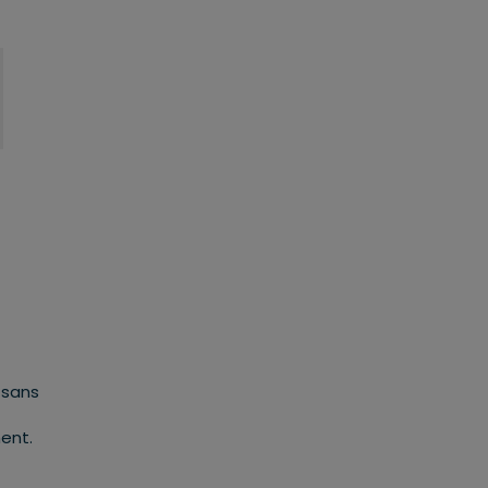
 sans
ment.