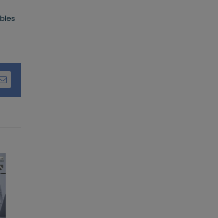
ibles
dIn
Email