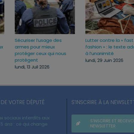
Sécuriser l’usage des
Lutter contre la « fas
ux
armes pour mieux
fashion » : le texte 
c
protéger ceux qui nous
à l’unanimité
protègent
lundi, 29 Juin 2026
lundi, 13 Juil 2026
 DE VOTRE DÉPUTÉ
S’INSCRIRE À LA NEWSLET
x sociaux interdits aux
S’INSCRIRE ET RECEVO
5 ans : ce qui change
NEWSLETTER