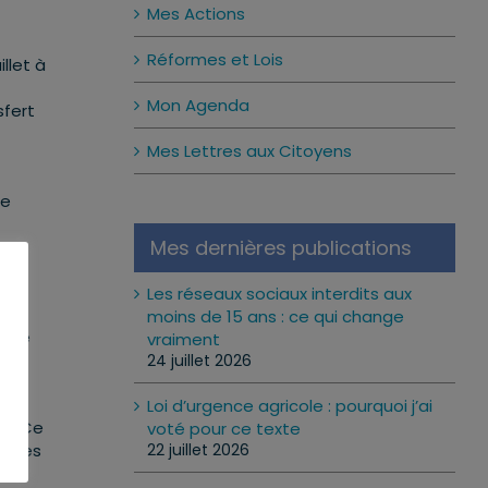
Mes Actions
Réformes et Lois
llet à
Mon Agenda
sfert
Mes Lettres aux Citoyens
ue
Mes dernières publications
es
Les réseaux sociaux interdits aux
moins de 15 ans : ce qui change
ilie
vraiment
24 juillet 2026
Loi d’urgence agricole : pourquoi j’ai
ns. Ce
voté pour ce texte
22 juillet 2026
re des