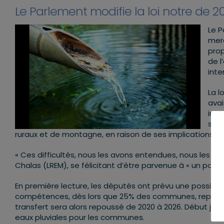
Le Parlement modifie la loi notre de 2
Le P
merc
prop
de l
int
La l
avai
inte
susc
ruraux et de montagne, en raison de ses implications te
« Ces difficultés, nous les avons entendues, nous les av
Chalas (LREM), se félicitant d’être parvenue à « un point d
En première lecture, les députés ont prévu une possibi
compétences, dès lors que 25% des communes, représen
transfert sera alors repoussé de 2020 à 2026. Début juill
eaux pluviales pour les communes.