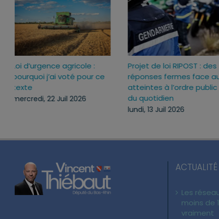
Loi d’urgence agricole :
Projet de loi RIPOST : des
pourquoi j’ai voté pour ce
réponses fermes face a
texte
atteintes à l’ordre publi
du quotidien
mercredi, 22 Juil 2026
lundi, 13 Juil 2026
ACTUALITÉ
Les réseau
moins de 1
vraiment