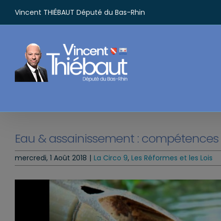
Passer
Vincent THIÉBAUT Député du Bas-Rhin
au
contenu
Eau & assainissement : compétences
mercredi, 1 Août 2018
|
La Circo 9
,
Les Réformes et les Lois