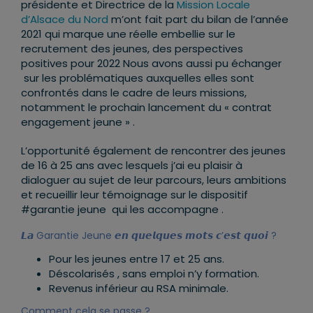
présidente et Directrice de la
Mission Locale
d’Alsace du Nord
m’ont fait part du bilan de l’année
2021 qui marque une réelle embellie sur le
recrutement des jeunes, des perspectives
positives pour 2022 Nous avons aussi pu échanger
sur les problématiques auxquelles elles sont
confrontés dans le cadre de leurs missions,
notamment le prochain lancement du « contrat
engagement jeune » .
L’opportunité également de rencontrer des jeunes
de 16 à 25 ans avec lesquels j’ai eu plaisir à
dialoguer au sujet de leur parcours, leurs ambitions
et recueillir leur témoignage sur le dispositif
#garantie jeune qui les accompagne .
𝙇𝙖 Garantie Jeune 𝙚𝙣 𝙦𝙪𝙚𝙡𝙦𝙪𝙚𝙨 𝙢𝙤𝙩𝙨 𝙘’𝙚𝙨𝙩 𝙦𝙪𝙤𝙞 ?
Pour les jeunes entre 17 et 25 ans.
Déscolarisés , sans emploi n’y formation.
Revenus inférieur au RSA minimale.
Comment cela se passe ?