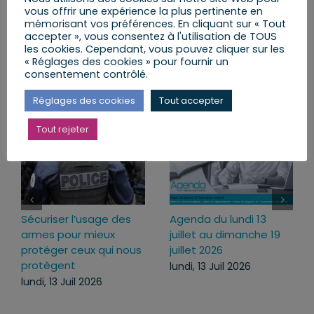
vous offrir une expérience la plus pertinente en
mémorisant vos préférences. En cliquant sur « Tout
Facebook
X
LinkedIn
Email
accepter », vous consentez à l'utilisation de TOUS
les cookies. Cependant, vous pouvez cliquer sur les
« Réglages des cookies » pour fournir un
consentement contrôlé.
Articles similaires
Réglages des cookies
Tout accepter
Tout rejeter
Sécuriser l’usage des
Agenda du lundi 13
armes pour mieux
juillet au dimanche 19
protéger ceux qui nous
juillet 2026
protègent
lundi, 13 Juil 2026
lundi, 13 Juil 2026