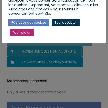
accepter », vous consentez à l'utilisation de TOUS
les cookies. Cependant, vous pouvez cliquer sur les
« Réglages des cookies » pour fournir un
consentement contrôlé.
Vous et votre Député
Réglages des cookies
Tout accepter
S’INSCRIRE ET RECEVOIR LA NEWSLETTER
Tout rejeter
MES LETTRES ENVOYÉES AUX CITOYENS
POSER UNE QUESTION AU DÉPUTÉ
LE CALENDRIER DES PERMANENCES
Ma prochaine permanence
Il n’y a pas d’évènements à venir.
Notice
Actualité par catégories