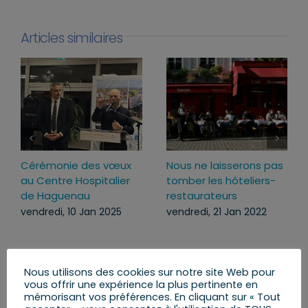
Articles similaires
Cérémonie des vœux
Nous ne laisserons pas
au Centre Hospitalier
tomber les hôteliers-
de Haguenau
restaurateurs
vendredi, 10 Jan 2025
vendredi, 21 Jan 2022
Nous utilisons des cookies sur notre site Web pour
vous offrir une expérience la plus pertinente en
mémorisant vos préférences. En cliquant sur « Tout
Rechercher: