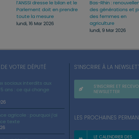
s
l’ANSSI dresse le bilan et le
Bas-Rhin : renouvell
Parlement doit en prendre
des générations et 
toute la mesure
des femmes en
agriculture
lundi, 16 Mar 2026
lundi, 9 Mar 2026
 DE VOTRE DÉPUTÉ
S’INSCRIRE À LA NEWSLET
x sociaux interdits aux
S’INSCRIRE ET RECEVO
5 ans : ce qui change
NEWSLETTER
026
ce agricole : pourquoi j’ai
LES PROCHAINES PERMA
 ce texte
026
LE CALENDRIER DES