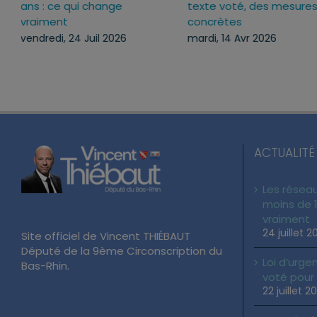
ans : ce qui change
texte voté, des mesure
vraiment
concrètes
vendredi, 24 Juil 2026
mardi, 14 Avr 2026
ACTUALITÉ
Les réseau
moins de 1
vraiment
24 juillet 2
Site officiel de Vincent THIÉBAUT
Député de la 9ème Circonscription du
Loi d’urgen
Bas-Rhin.
voté pour
22 juillet 2