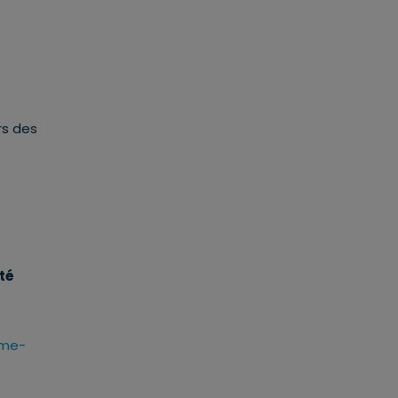
rs des
té
eme-