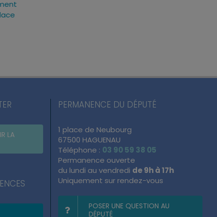
ement
ans : ce qui change
texte voté, des 
place
vraiment
concrètes
vendredi, 24 Juil 2026
mardi, 14 Avr 2026
TER
PERMANENCE DU DÉPUTÉ
1 place de Neubourg
IR LA
67500 HAGUENAU
Téléphone :
03 90 59 38 05
Permanence ouverte
du lundi au vendredi
de 9h à 17h
Uniquement sur rendez-vous
NENCES
POSER UNE QUESTION AU
DÉPUTÉ