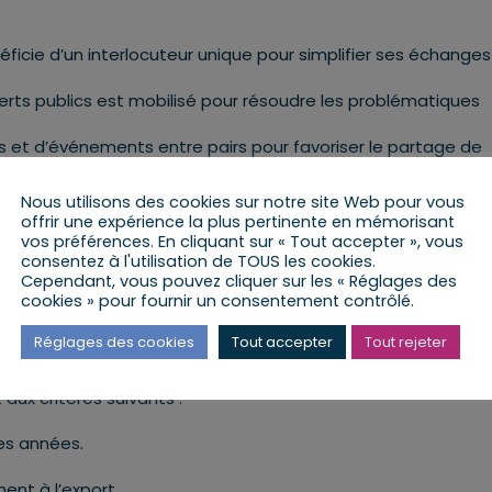
ie d’un interlocuteur unique pour simplifier ses échange
rts publics est mobilisé pour résoudre les problématiques
s et d’événements entre pairs pour favoriser le partage de
Nous utilisons des cookies sur notre site Web pour vous
 territoires
offrir une expérience la plus pertinente en mémorisant
 aux services publics, d’un gain de temps dans leurs déma
vos préférences. En cliquant sur « Tout accepter », vous
consentez à l'utilisation de TOUS les cookies.
ement à l’international ou leur investissement en R&D. À ce j
Cependant, vous pouvez cliquer sur les « Réglages des
égré le programme, couvrant des secteurs variés (industrie,
cookies » pour fournir un consentement contrôlé.
à la création d’emplois locaux
Réglages des cookies
Tout accepter
Tout rejeter
ux critères suivants :
res années.
ent à l’export.