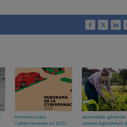
Facebook
X
Linke
e
Panorama des
Assemblée générale
Cybermenaces en 2025 :
Jeunes Agriculteurs 