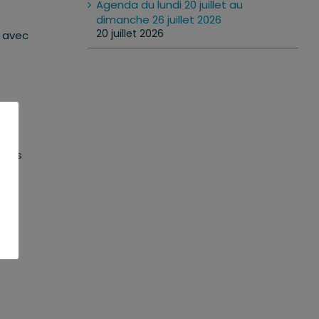
Agenda du lundi 20 juillet au
dimanche 26 juillet 2026
20 juillet 2026
s avec
rches
our,