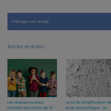
Partager cet article
Articles similaires
Les réseaux sociaux
La loi de simplification d
interdits aux moins de 15
la vie économique : un